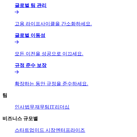
글로벌 팀 관리​​
고용 라이프사이클을 간소화하세요.​​
글로벌 이동성​​
모든 이전을 성공으로 이끄세요.​​
규정 준수 보장​​
확장하는 동안 규정을 준수하세요.​​
팀​​
인사​​
법무​​
재무팀​​
IT​​
리더십​​
비즈니스 규모별​​
스타트업​​
미드 시장​​
엔터프라이즈​​