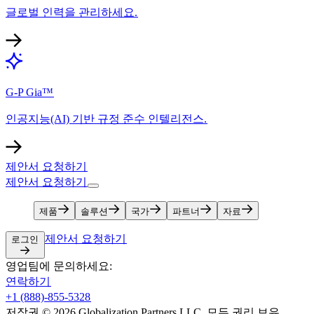
글로벌 인력을 관리하세요.​​
G-P Gia™​​
인공지능(AI) 기반 규정 준수 인텔리전스.​​
제안서 요청하기​​
제안서 요청하기​​
제품​​
솔루션​​
국가​​
파트너​​
자료​​
제안서 요청하기​​
로그인​​
영업팀에 문의하세요:​​
연락하기​​
+1 (888)-855-5328​​
저작권 © 2026 Globalization Partners LLC. 모든 권리 보유.​​