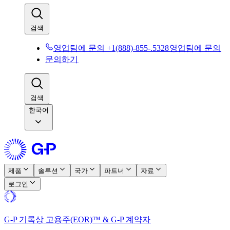
검색​​
영업팀에 문의 +1(888)-855-.5328​​
영업팀에 문의​​
문의하기​​
검색​​
한국어
제품​​
솔루션​​
국가​​
파트너​​
자료​​
로그인​​
G-P 기록상 고용주(EOR)™ & G-P 계약자​​