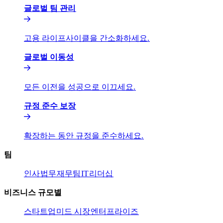
글로벌 팀 관리​​
고용 라이프사이클을 간소화하세요.​​
글로벌 이동성​​
모든 이전을 성공으로 이끄세요.​​
규정 준수 보장​​
확장하는 동안 규정을 준수하세요.​​
팀​​
인사​​
법무​​
재무팀​​
IT​​
리더십​​
비즈니스 규모별​​
스타트업​​
미드 시장​​
엔터프라이즈​​