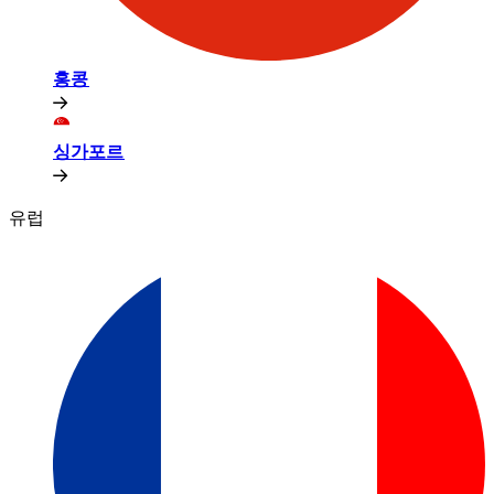
홍콩​​
싱가포르​​
유럽​​