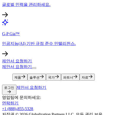
글로벌 인력을 관리하세요.​​
G-P Gia™​​
인공지능(AI) 기반 규정 준수 인텔리전스.​​
제안서 요청하기​​
제안서 요청하기​​
제품​​
솔루션​​
국가​​
파트너​​
자료​​
제안서 요청하기​​
로그인​​
영업팀에 문의하세요:​​
연락하기​​
+1 (888)-855-5328​​
저작권 © 2026 Globalization Partners LLC. 모든 권리 보유.​​