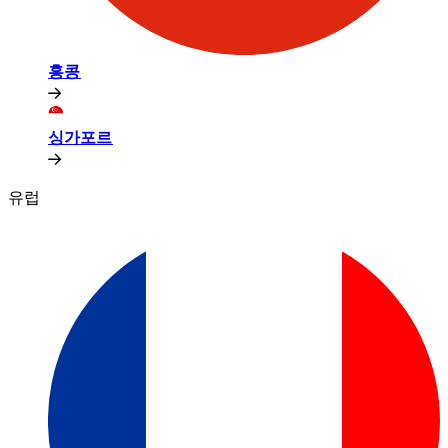
홍콩​​
싱가포르​​
유럽​​