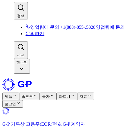
검색​​
영업팀에 문의 +1(888)-855-.5328​​
영업팀에 문의​​
문의하기​​
검색​​
한국어
제품​​
솔루션​​
국가​​
파트너​​
자료​​
로그인​​
G-P 기록상 고용주(EOR)™ & G-P 계약자​​