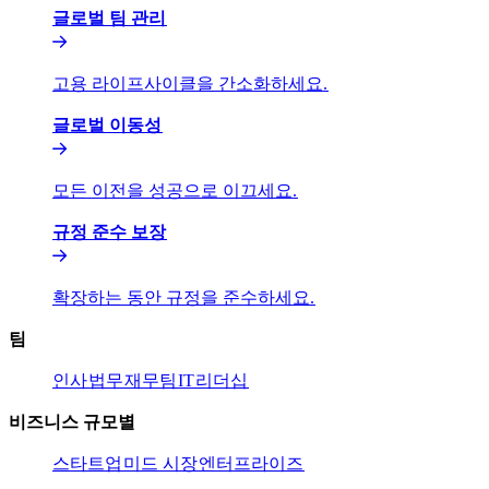
글로벌 팀 관리​​
고용 라이프사이클을 간소화하세요.​​
글로벌 이동성​​
모든 이전을 성공으로 이끄세요.​​
규정 준수 보장​​
확장하는 동안 규정을 준수하세요.​​
팀​​
인사​​
법무​​
재무팀​​
IT​​
리더십​​
비즈니스 규모별​​
스타트업​​
미드 시장​​
엔터프라이즈​​