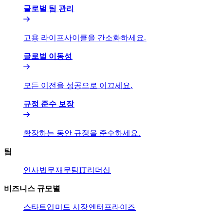
글로벌 팀 관리​​
고용 라이프사이클을 간소화하세요.​​
글로벌 이동성​​
모든 이전을 성공으로 이끄세요.​​
규정 준수 보장​​
확장하는 동안 규정을 준수하세요.​​
팀​​
인사​​
법무​​
재무팀​​
IT​​
리더십​​
비즈니스 규모별​​
스타트업​​
미드 시장​​
엔터프라이즈​​