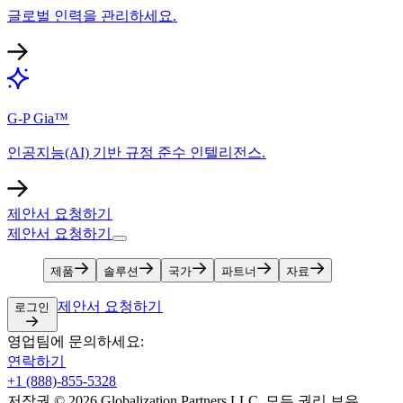
글로벌 인력을 관리하세요.​​
G-P Gia™​​
인공지능(AI) 기반 규정 준수 인텔리전스.​​
제안서 요청하기​​
제안서 요청하기​​
제품​​
솔루션​​
국가​​
파트너​​
자료​​
제안서 요청하기​​
로그인​​
영업팀에 문의하세요:​​
연락하기​​
+1 (888)-855-5328​​
저작권 © 2026 Globalization Partners LLC. 모든 권리 보유.​​