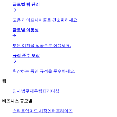
글로벌 팀 관리​​
고용 라이프사이클을 간소화하세요.​​
글로벌 이동성​​
모든 이전을 성공으로 이끄세요.​​
규정 준수 보장​​
확장하는 동안 규정을 준수하세요.​​
팀​​
인사​​
법무​​
재무팀​​
IT​​
리더십​​
비즈니스 규모별​​
스타트업​​
미드 시장​​
엔터프라이즈​​