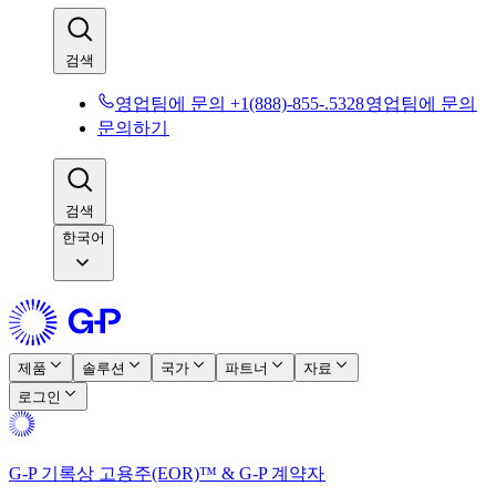
검색​​
영업팀에 문의 +1(888)-855-.5328​​
영업팀에 문의​​
문의하기​​
검색​​
한국어
제품​​
솔루션​​
국가​​
파트너​​
자료​​
로그인​​
G-P 기록상 고용주(EOR)™ & G-P 계약자​​