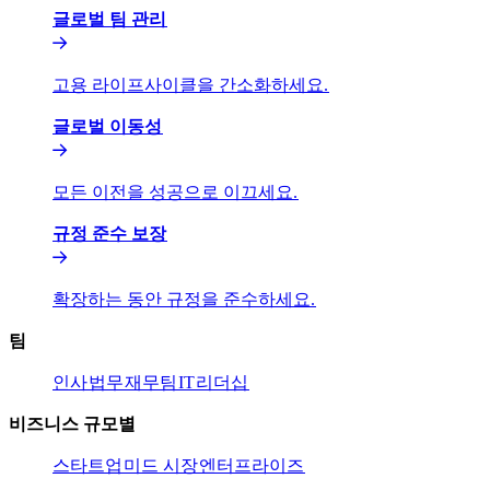
글로벌 팀 관리​​
고용 라이프사이클을 간소화하세요.​​
글로벌 이동성​​
모든 이전을 성공으로 이끄세요.​​
규정 준수 보장​​
확장하는 동안 규정을 준수하세요.​​
팀​​
인사​​
법무​​
재무팀​​
IT​​
리더십​​
비즈니스 규모별​​
스타트업​​
미드 시장​​
엔터프라이즈​​