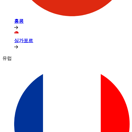
홍콩​​
싱가포르​​
유럽​​