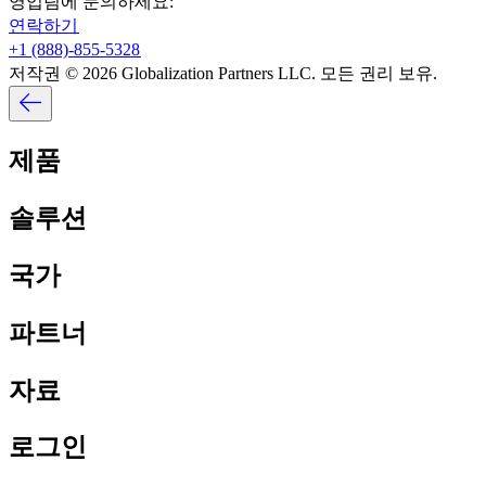
영업팀에 문의하세요:​​
연락하기​​
+1 (888)-855-5328​​
저작권 © 2026 Globalization Partners LLC. 모든 권리 보유.​​
제품​​
솔루션​​
국가​​
파트너​​
자료​​
로그인​​