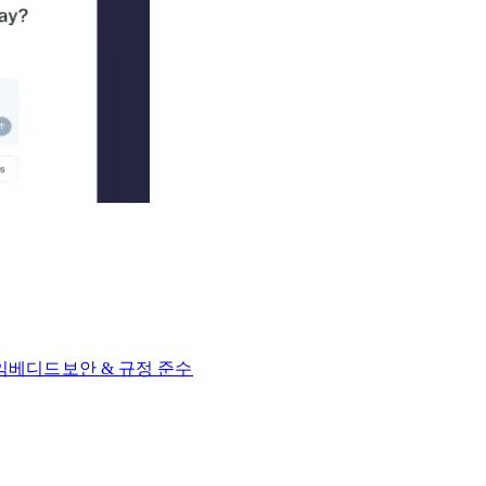
 임베디드​​
보안 & 규정 준수​​