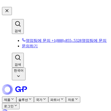
검색​​
영업팀에 문의 +1(888)-855-.5328​​
영업팀에 문의​​
문의하기​​
검색​​
한국어
제품​​
솔루션​​
국가​​
파트너​​
자료​​
로그인​​