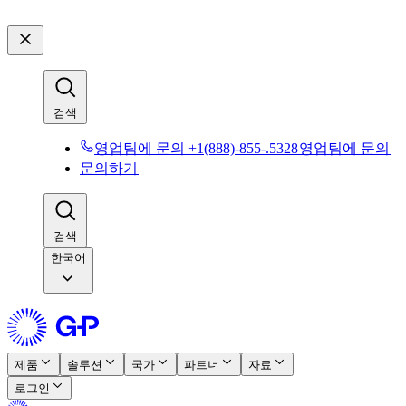
검색​​
영업팀에 문의 +1(888)-855-.5328​​
영업팀에 문의​​
문의하기​​
검색​​
한국어
제품​​
솔루션​​
국가​​
파트너​​
자료​​
로그인​​