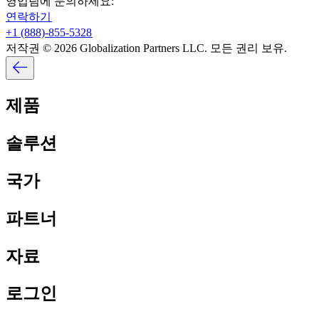
영업팀에 문의하세요:​​
연락하기​​
+1 (888)-855-5328​​
저작권 © 2026 Globalization Partners LLC. 모든 권리 보유.​​
제품​​
솔루션​​
국가​​
파트너​​
자료​​
로그인​​