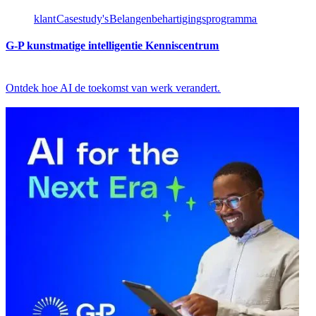
klant​​
Casestudy's​​
Belangenbehartigingsprogramma​​
G-P kunstmatige intelligentie Kenniscentrum​​
Ontdek hoe AI de toekomst van werk verandert.​​