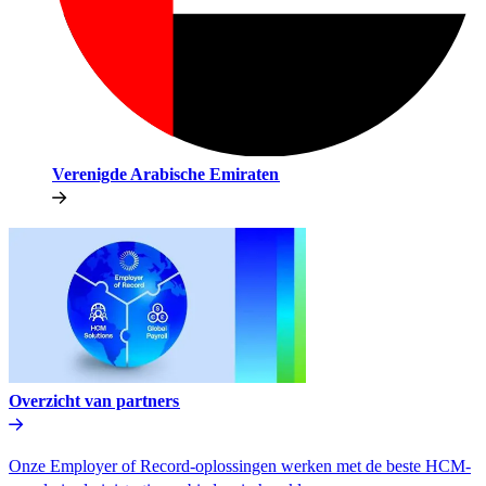
Verenigde Arabische Emiraten​​
Overzicht van partners​​
Onze Employer of Record-oplossingen werken met de beste HCM-