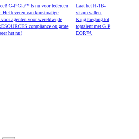
! G-P Gia™ is nu voor iedereen
Laat het H-1B-
t leveren van kunstmatige
visum vallen.
or agenten voor wereldwijde
Krijg toegang tot
CES-compliance op grote
toptalent met G-P
et nu!​​
EOR™.​​