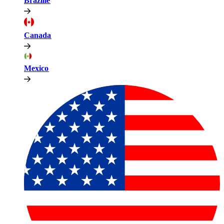
Brazilië​​
Canada​​
Mexico​​