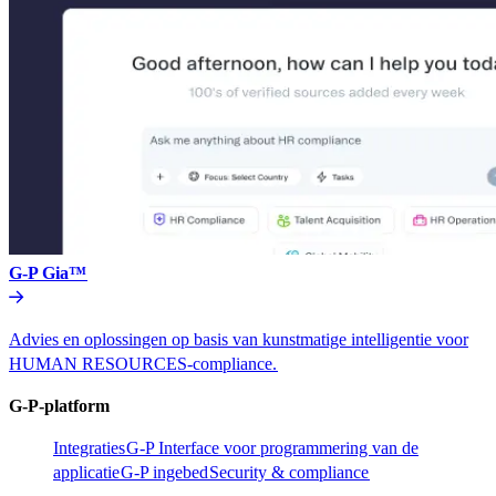
G-P Gia™​​
Advies en oplossingen op basis van kunstmatige intelligentie voor
HUMAN RESOURCES-compliance.​​
G-P-platform​​
Integraties​​
G-P Interface voor programmering van de
applicatie​​
G-P ingebed​​
Security & compliance​​