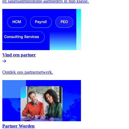
en salarisadministratie-aanbieders in hun klasse.​​
Vind een partner​​
Ontdek ons partnernetwerk.​​
Partner Worden​​