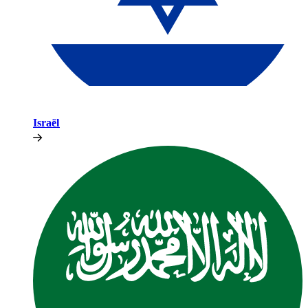
Israël​​