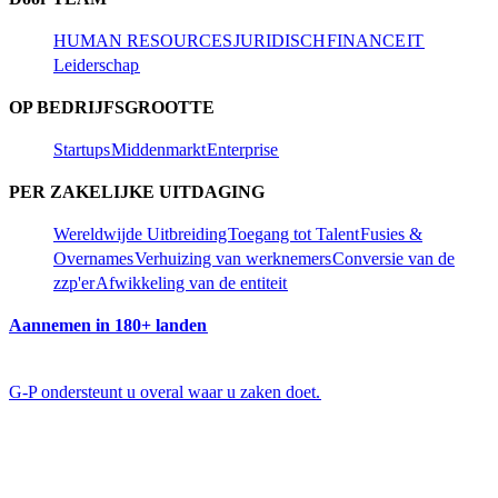
HUMAN RESOURCES​​
JURIDISCH​​
FINANCE​​
IT​​
Leiderschap​​
OP BEDRIJFSGROOTTE​​
Startups​​
Middenmarkt​​
Enterprise​​
PER ZAKELIJKE UITDAGING​​
Wereldwijde Uitbreiding​​
Toegang tot Talent​​
Fusies &
Overnames​​
Verhuizing van werknemers​​
Conversie van de
zzp'er​​
Afwikkeling van de entiteit​​
Aannemen in 180+ landen​​
G-P ondersteunt u overal waar u zaken doet.​​