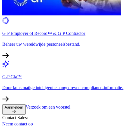
G-P Employer of Record™ & G-P Contractor​​
Beheer uw wereldwijde personeelsbestand.​​
G-P Gia™​​
Door kunstmatige intelligentie aangedreven compliance-informatie.​​
Verzoek om een voorstel​​
Aanmelden​​
Contact Sales:​​
Neem contact op​​