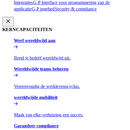
Integraties​​
G-P Interface voor programmering van de
applicatie​​
G-P ingebed​​
Security & compliance​​
KERNCAPACITEITEN​​
Werf wereldwijd aan​​
Breid je bedrijf wereldwijd uit.​​
Wereldwijde teams beheren​​
Vereenvoudig de werklevenscyclus.​​
wereldwijde mobiliteit​​
Maak van elke verhuizing een succes.​​
Garandeer compliance​​