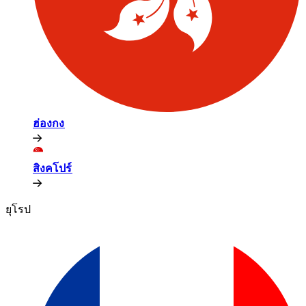
ฮ่องกง​​
สิงคโปร์​​
ยุโรป​​