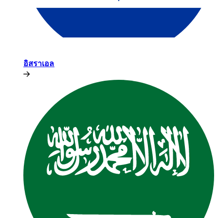
อิสราเอล​​