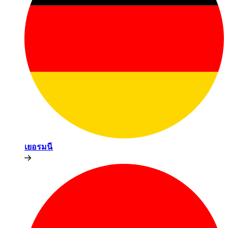
เยอรมนี​​