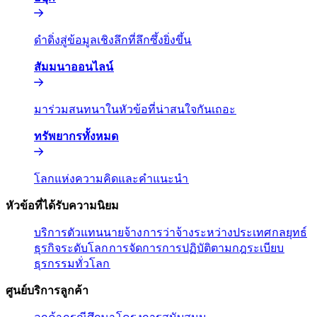
ดำดิ่งสู่ข้อมูลเชิงลึกที่ลึกซึ้งยิ่งขึ้น​​
สัมมนาออนไลน์​​
มาร่วมสนทนาในหัวข้อที่น่าสนใจกันเถอะ​​
ทรัพยากรทั้งหมด​​
โลกแห่งความคิดและคำแนะนำ​​
หัวข้อที่ได้รับความนิยม​​
บริการตัวแทนนายจ้าง​​
การว่าจ้างระหว่างประเทศ​​
กลยุทธ์
ธุรกิจระดับโลก​​
การจัดการการปฏิบัติตามกฎระเบียบ​​
ธุรกรรมทั่วโลก​​
ศูนย์บริการลูกค้า​​