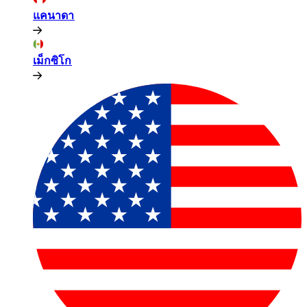
แคนาดา​​
เม็กซิโก​​