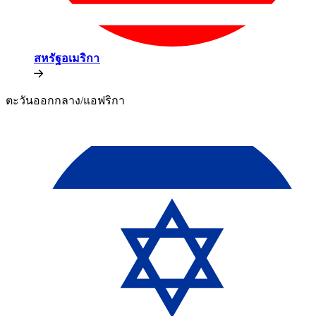
สหรัฐอเมริกา​​
ตะวันออกกลาง/แอฟริกา​​