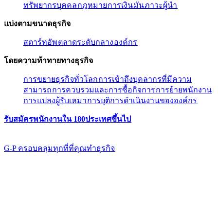
ทรัพยากรบุคคล​​
กฎหมาย​​
การเงิน​​
มัน​​
ภาวะผู้นํา​​
แบ่งตามขนาดธุรกิจ​​
สตาร์ทอัพ​​
ตลาดระดับกลาง​​
องค์กร​​
โดยความท้าทายทางธุรกิจ​​
การขยายธุรกิจทั่วโลก​​
การเข้าถึงบุคลากรที่มีความ
สามารถ​​
การควบรวมและการซื้อกิจการ​​
การย้ายพนักงาน​​
การแปลงผู้รับเหมา​​
การยุติการดำเนินงานขององค์กร​​
รับสมัครพนักงานใน 180ประเทศขึ้นไป​​
G-P ครอบคลุมทุกที่ที่คุณทําธุรกิจ​​