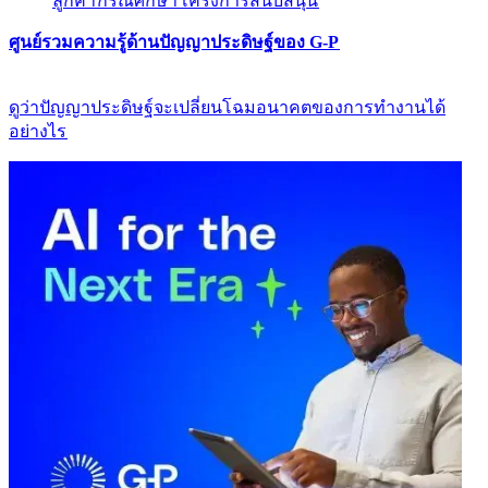
ลูกค้า​​
กรณีศึกษา​​
โครงการสนับสนุน​​
ศูนย์รวมความรู้ด้านปัญญาประดิษฐ์ของ G-P​​
ดูว่าปัญญาประดิษฐ์จะเปลี่ยนโฉมอนาคตของการทำงานได้
อย่างไร​​