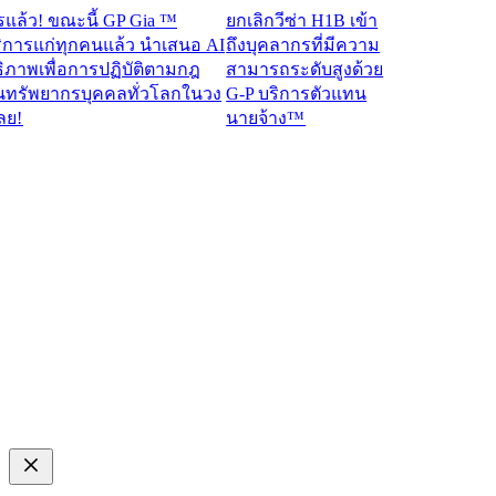
ว! ขณะนี้ GP Gia ™
ยกเลิกวีซ่า H1B เข้า
รแก่ทุกคนแล้ว นำเสนอ AI
ถึงบุคลากรที่มีความ
าพเพื่อการปฏิบัติตามกฎ
สามารถระดับสูงด้วย
ัพยากรบุคคลทั่วโลกในวง
G-P บริการตัวแทน
นายจ้าง™​​