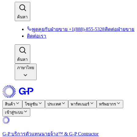
ค้นหา​​
พูดคุยกับฝ่ายขาย +1(888)-855-5328​​
ติดต่อฝ่ายขาย​​
ติดต่อเรา​​
ค้นหา​​
ภาษาไทย
สินค้า​​
โซลูชัน​​
ประเทศ​​
พาร์ทเนอร์​​
ทรัพยากร​​
เข้าสู่ระบบ​​
G-P บริการตัวแทนนายจ้าง™ & G-P Contractor​​