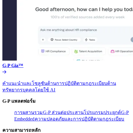
G-P Gia™​​
คำแนะนำและโซลูชันด้านการปฏิบัติตามกฎระเบียบด้าน
ทรัพยากรบุคคลโดยใช้ AI​​
G-P แพลตฟอร์ม​​
การผสานรวม​​
G-P ส่วนต่อประสานโปรแกรมประยุกต์​​
G-P
Embedded​​
ความปลอดภัยและการปฏิบัติตามกฎระเบียบ​​
ความสามารถหลัก​​