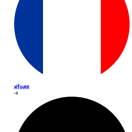
ฝรั่งเศส​​