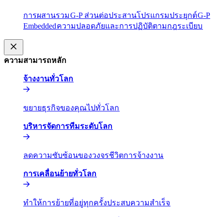
การผสานรวม​​
G-P ส่วนต่อประสานโปรแกรมประยุกต์​​
G-P
Embedded​​
ความปลอดภัยและการปฏิบัติตามกฎระเบียบ​​
ความสามารถหลัก​​
จ้างงานทั่วโลก​​
ขยายธุรกิจของคุณไปทั่วโลก​​
บริหารจัดการทีมระดับโลก​​
ลดความซับซ้อนของวงจรชีวิตการจ้างงาน​​
การเคลื่อนย้ายทั่วโลก​​
ทำให้การย้ายที่อยู่ทุกครั้งประสบความสำเร็จ​​