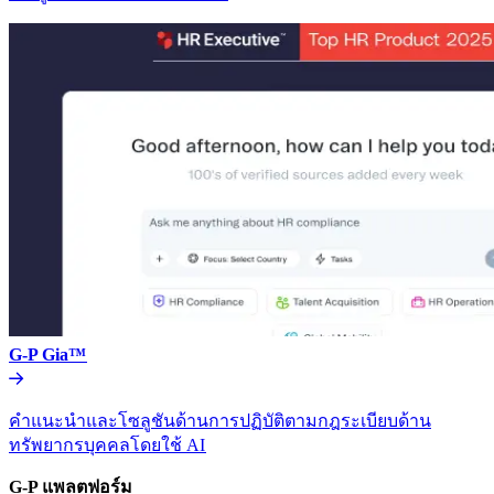
G-P Gia™​​
คำแนะนำและโซลูชันด้านการปฏิบัติตามกฎระเบียบด้าน
ทรัพยากรบุคคลโดยใช้ AI​​
G-P แพลตฟอร์ม​​