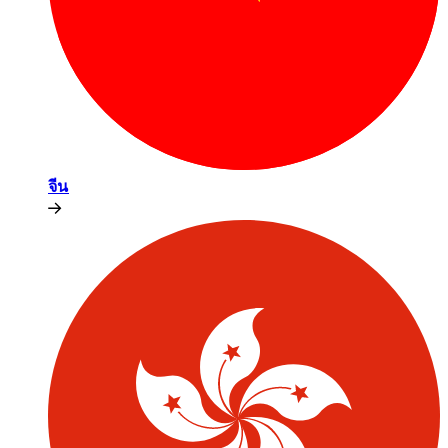
จีน​​