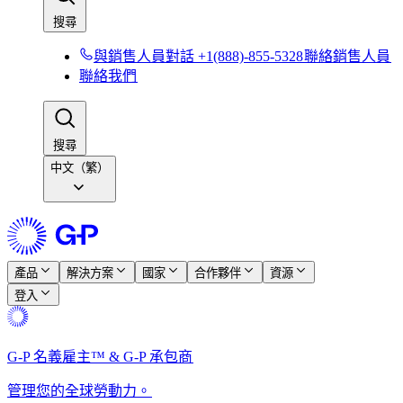
搜尋​​
與銷售人員對話 +1(888)-855-5328​​
聯絡銷售人員​​
聯絡我們​​
搜尋​​
中文（繁）
產品​​
解決方案​​
國家​​
合作夥伴​​
資源​​
登入​​
G-P 名義雇主™ & G-P 承包商​​
管理您的全球勞動力。​​