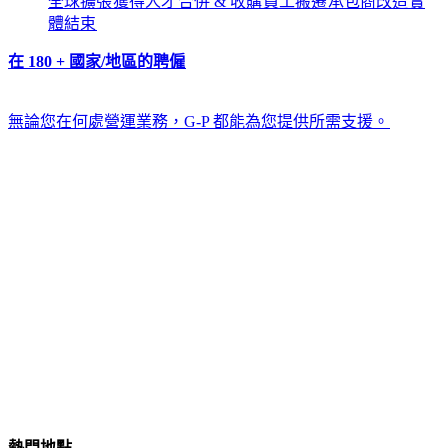
全球擴張​​
獲得人才​​
合併 & 收購​​
員工搬遷​​
承包商改造​​
實
體結束​​
在 180 + 國家/地區的聘僱​​
無論您在何處營運業務，G-P 都能為您提供所需支援。​​
熱門地點​​