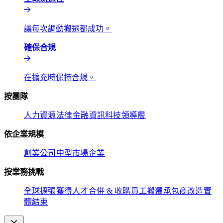
讓每次調動搬遷都成功。​​
確保合規​​
在擴充時保持合規。​​
按團隊​​
人力資源​​
法律​​
金融​​
資訊科技​​
領導層​​
依企業規模​​
創業公司​​
中型市場​​
企業​​
按業務挑戰​​
全球擴張​​
獲得人才​​
合併 & 收購​​
員工搬遷​​
承包商改造​​
實
體結束​​