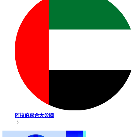
阿拉伯聯合大公國​​