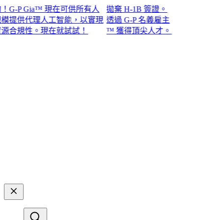
P Gia™ 現在可供所有人
拋棄 H-1B 簽證。
提供代理人工智能，以實現
透過 G-P 名義雇主
規性。現在就試試！​​
™ 獲得頂尖人才。​​