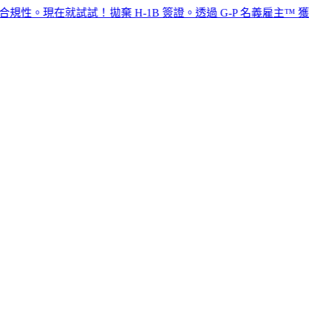
在就試試！​​
拋棄 H-1B 簽證。透過 G-P 名義雇主™ 獲得頂尖人才