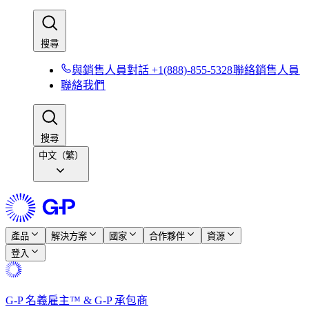
搜尋​​
與銷售人員對話 +1(888)-855-5328​​
聯絡銷售人員​​
聯絡我們​​
搜尋​​
中文（繁）
產品​​
解決方案​​
國家​​
合作夥伴​​
資源​​
登入​​
G-P 名義雇主™ & G-P 承包商​​