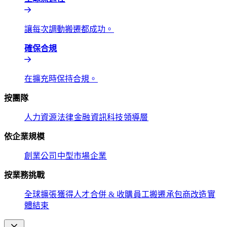
讓每次調動搬遷都成功。​​
確保合規​​
在擴充時保持合規。​​
按團隊​​
人力資源​​
法律​​
金融​​
資訊科技​​
領導層​​
依企業規模​​
創業公司​​
中型市場​​
企業​​
按業務挑戰​​
全球擴張​​
獲得人才​​
合併 & 收購​​
員工搬遷​​
承包商改造​​
實
體結束​​