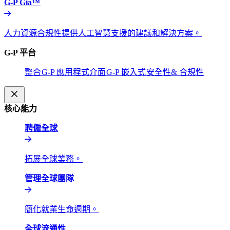
G-P Gia™​​
人力資源合規性提供人工智慧支援的建議和解決方案。​​
G-P 平台​​
整合​​
G-P 應用程式介面​​
G-P 嵌入式​​
安全性& 合規性​​
核心能力​​
聘僱全球​​
拓展全球業務。​​
管理全球團隊​​
簡化就業生命週期。​​
全球流通性​​