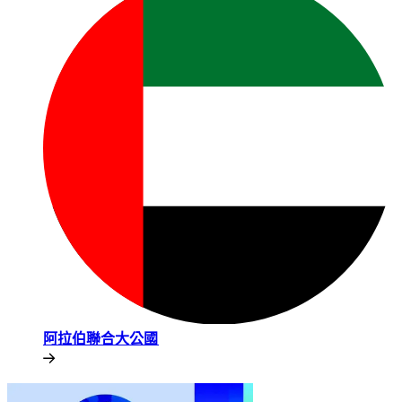
阿拉伯聯合大公國​​