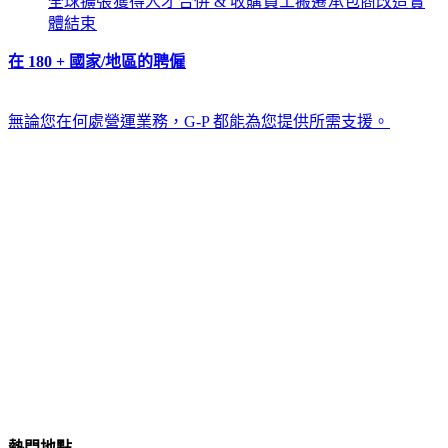
全球擴張​​
獲得人才​​
合併 & 收購​​
員工搬遷​​
承包商改造​​
實
體結束​​
在 180 + 國家/地區的聘僱​​
無論您在何處營運業務，G-P 都能為您提供所需支援。​​
熱門地點​​