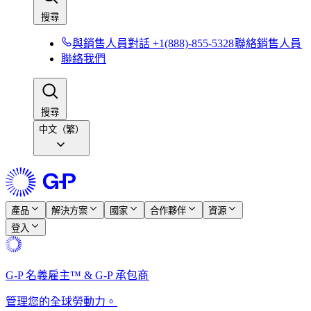
搜尋​​
與銷售人員對話 +1(888)-855-5328​​
聯絡銷售人員​​
聯絡我們​​
搜尋​​
中文（繁）
產品​​
解決方案​​
國家​​
合作夥伴​​
資源​​
登入​​
G-P 名義雇主™ & G-P 承包商​​
管理您的全球勞動力。​​