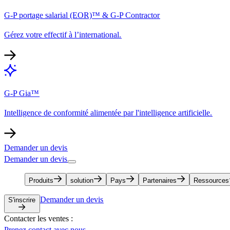
G-P portage salarial (EOR)™ & G-P Contractor​​
Gérez votre effectif à l’international.​​
G-P Gia™​​
Intelligence de conformité alimentée par l'intelligence artificielle.​​
Demander un devis​​
Demander un devis​​
Produits​​
solution​​
Pays​​
Partenaires​​
Ressources​​
Demander un devis​​
S'inscrire​​
Contacter les ventes :​​
Prenez contact avec nous​​