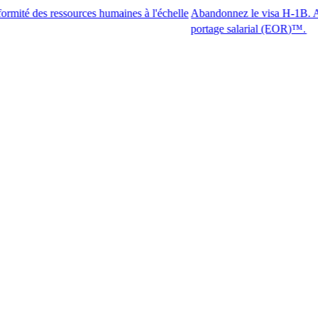
 ressources humaines à l'échelle
Abandonnez le visa H-1B. Accédez aux 
portage salarial (EOR)™.​​