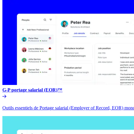
G-P portage salarial (EOR)™​​
Outils essentiels de Portage salarial (Employer of Record, EOR) mondia