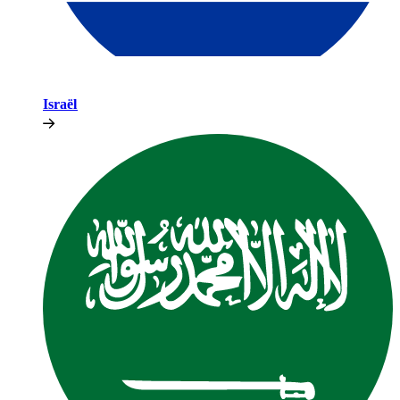
Israël​​