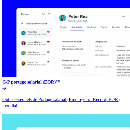
G-P portage salarial (EOR)™​​
Outils essentiels de Portage salarial (Employer of Record, EOR)
mondial.​​