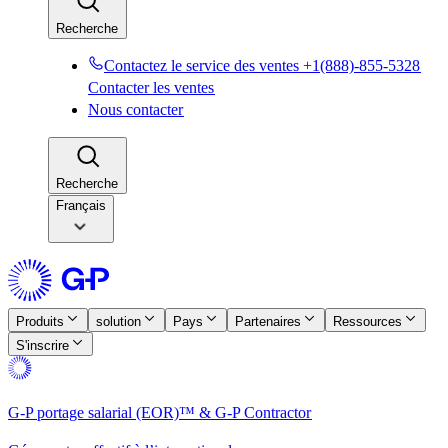
Recherche​​
Contactez le service des ventes +1(888)-855-5328​​
Contacter les ventes​​
Nous contacter​​
Recherche​​
Français
Produits​​
solution​​
Pays​​
Partenaires​​
Ressources​​
S'inscrire​​
G-P portage salarial (EOR)™ & G-P Contractor​​