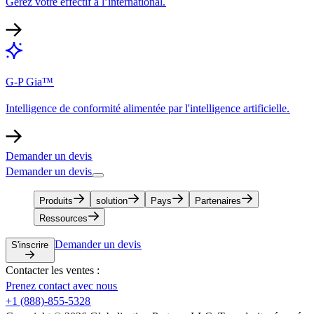
Gérez votre effectif à l’international.​​
G-P Gia™​​
Intelligence de conformité alimentée par l'intelligence artificielle.​​
Demander un devis​​
Demander un devis​​
Produits​​
solution​​
Pays​​
Partenaires​​
Ressources​​
Demander un devis​​
S'inscrire​​
Contacter les ventes :​​
Prenez contact avec nous​​
+1 (888)-855-5328​​