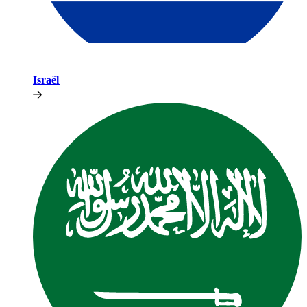
Israël​​