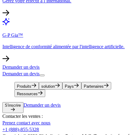
Gérez votre effectif à l’international.​​
G-P Gia™​​
Intelligence de conformité alimentée par l'intelligence artificielle.​​
Demander un devis​​
Demander un devis​​
Produits​​
solution​​
Pays​​
Partenaires​​
Ressources​​
Demander un devis​​
S'inscrire​​
Contacter les ventes :​​
Prenez contact avec nous​​
+1 (888)-855-5328​​