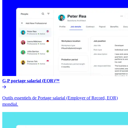
G-P portage salarial (EOR)™​​
Outils essentiels de Portage salarial (Employer of Record, EOR)
mondial.​​