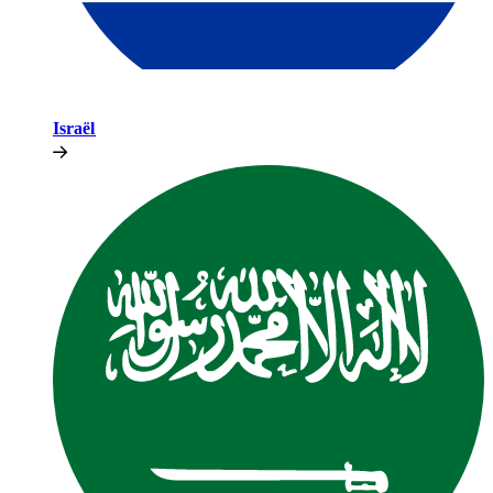
Israël​​