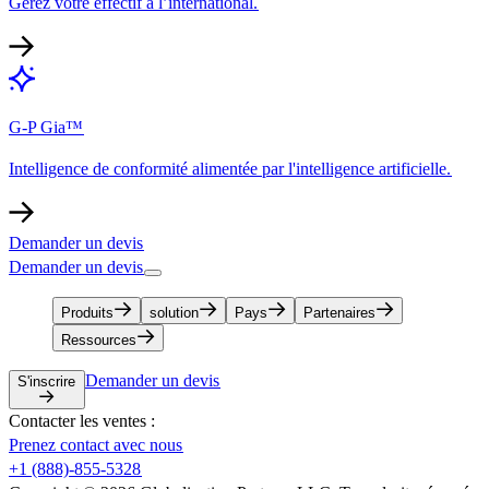
Gérez votre effectif à l’international.​​
G-P Gia™​​
Intelligence de conformité alimentée par l'intelligence artificielle.​​
Demander un devis​​
Demander un devis​​
Produits​​
solution​​
Pays​​
Partenaires​​
Ressources​​
Demander un devis​​
S'inscrire​​
Contacter les ventes :​​
Prenez contact avec nous​​
+1 (888)-855-5328​​