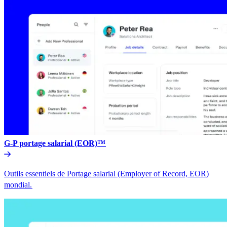
G-P portage salarial (EOR)™​​
Outils essentiels de Portage salarial (Employer of Record, EOR)
mondial.​​