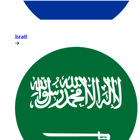
Israël​​