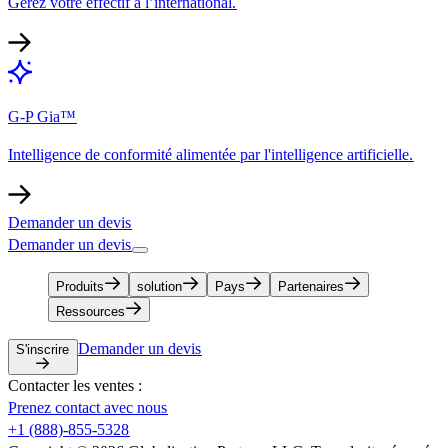
Gérez votre effectif à l’international.​​
G-P Gia™​​
Intelligence de conformité alimentée par l'intelligence artificielle.​​
Demander un devis​​
Demander un devis​​
Produits​​
solution​​
Pays​​
Partenaires​​
Ressources​​
Demander un devis​​
S'inscrire​​
Contacter les ventes :​​
Prenez contact avec nous​​
+1 (888)-855-5328​​