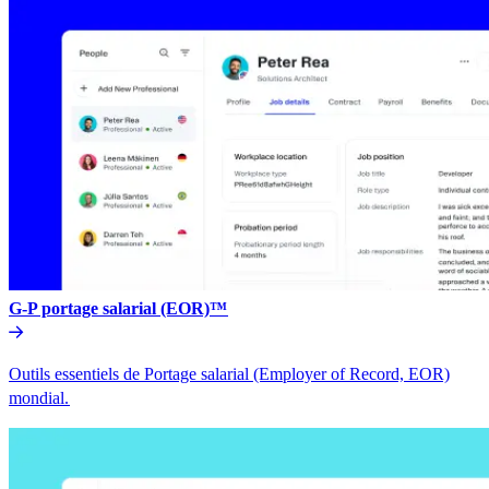
G-P portage salarial (EOR)™​​
Outils essentiels de Portage salarial (Employer of Record, EOR)
mondial.​​