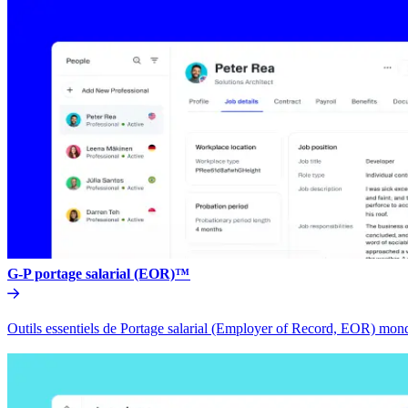
G-P portage salarial (EOR)™​​
Outils essentiels de Portage salarial (Employer of Record, EOR) mondia