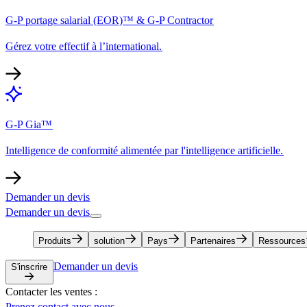
G-P portage salarial (EOR)™ & G-P Contractor​​
Gérez votre effectif à l’international.​​
G-P Gia™​​
Intelligence de conformité alimentée par l'intelligence artificielle.​​
Demander un devis​​
Demander un devis​​
Produits​​
solution​​
Pays​​
Partenaires​​
Ressources​​
Demander un devis​​
S'inscrire​​
Contacter les ventes :​​
Prenez contact avec nous​​