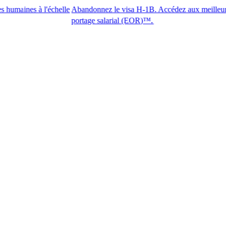
 l'échelle
Abandonnez le visa H-1B. Accédez aux meilleurs talents av
portage salarial (EOR)™.​​