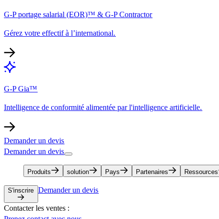
G-P portage salarial (EOR)™ & G-P Contractor​​
Gérez votre effectif à l’international.​​
G-P Gia™​​
Intelligence de conformité alimentée par l'intelligence artificielle.​​
Demander un devis​​
Demander un devis​​
Produits​​
solution​​
Pays​​
Partenaires​​
Ressources​​
Demander un devis​​
S'inscrire​​
Contacter les ventes :​​
Prenez contact avec nous​​