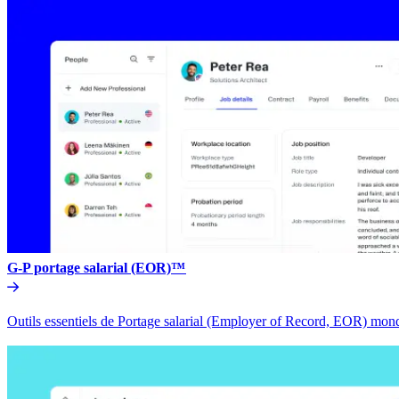
G-P portage salarial (EOR)™​​
Outils essentiels de Portage salarial (Employer of Record, EOR) mondia