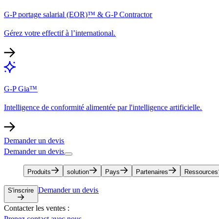
G-P portage salarial (EOR)™ & G-P Contractor​​
Gérez votre effectif à l’international.​​
G-P Gia™​​
Intelligence de conformité alimentée par l'intelligence artificielle.​​
Demander un devis​​
Demander un devis​​
Produits​​
solution​​
Pays​​
Partenaires​​
Ressources​​
Demander un devis​​
S'inscrire​​
Contacter les ventes :​​
Prenez contact avec nous​​