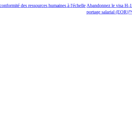
des ressources humaines à l'échelle
Abandonnez le visa H-1B. Accédez a
portage salarial (EOR)™.​​