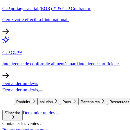
G-P portage salarial (EOR)™ & G-P Contractor​​
Gérez votre effectif à l’international.​​
G-P Gia™​​
Intelligence de conformité alimentée par l'intelligence artificielle.​​
Demander un devis​​
Demander un devis​​
Produits​​
solution​​
Pays​​
Partenaires​​
Ressources​​
Demander un devis​​
S'inscrire​​
Contacter les ventes :​​
Prenez contact avec nous​​