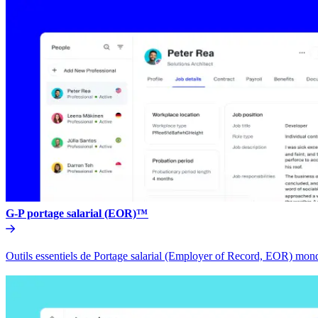
G-P portage salarial (EOR)™​​
Outils essentiels de Portage salarial (Employer of Record, EOR) mondia