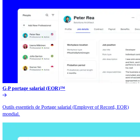
G-P portage salarial (EOR)™​​
Outils essentiels de Portage salarial (Employer of Record, EOR)
mondial.​​