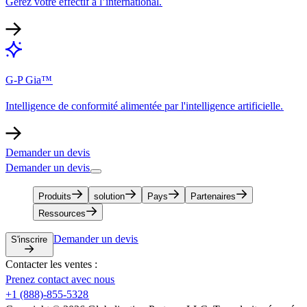
Gérez votre effectif à l’international.​​
G-P Gia™​​
Intelligence de conformité alimentée par l'intelligence artificielle.​​
Demander un devis​​
Demander un devis​​
Produits​​
solution​​
Pays​​
Partenaires​​
Ressources​​
Demander un devis​​
S'inscrire​​
Contacter les ventes :​​
Prenez contact avec nous​​
+1 (888)-855-5328​​