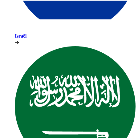
Israël​​