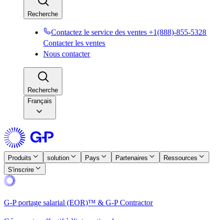
Recherche​​
Contactez le service des ventes +1(888)-855-5328​​
Contacter les ventes​​
Nous contacter​​
Recherche​​
Français
Produits​​
solution​​
Pays​​
Partenaires​​
Ressources​​
S'inscrire​​
G-P portage salarial (EOR)™ & G-P Contractor​​