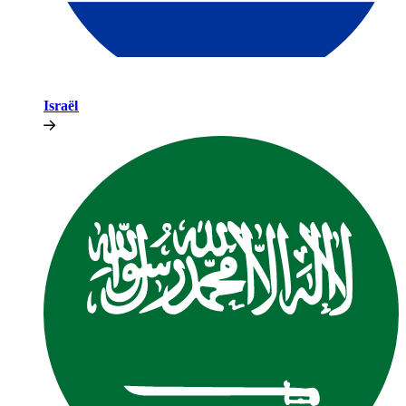
Israël​​