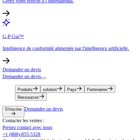
Gérez votre effectif à l’international.​​
G-P Gia™​​
Intelligence de conformité alimentée par l'intelligence artificielle.​​
Demander un devis​​
Demander un devis​​
Produits​​
solution​​
Pays​​
Partenaires​​
Ressources​​
Demander un devis​​
S'inscrire​​
Contacter les ventes :​​
Prenez contact avec nous​​
+1 (888)-855-5328​​