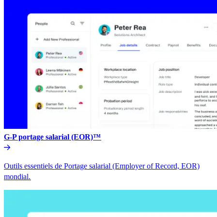
G-P portage salarial (EOR)™​​
Outils essentiels de Portage salarial (Employer of Record, EOR)
mondial.​​