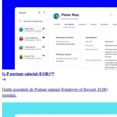
G-P portage salarial (EOR)™​​
Outils essentiels de Portage salarial (Employer of Record, EOR)
mondial.​​