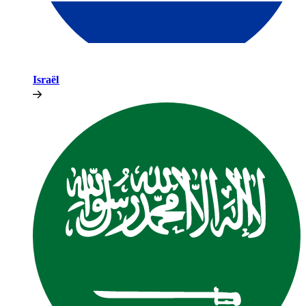
Israël​​