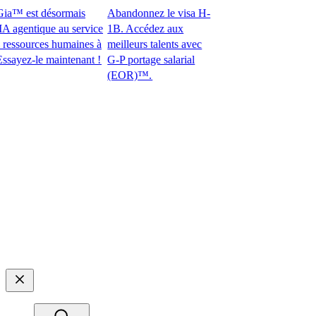
™ est désormais
Abandonnez le visa H-
gentique au service
1B. Accédez aux
sources humaines à
meilleurs talents avec
z-le maintenant !​​
G-P portage salarial
(EOR)™.​​