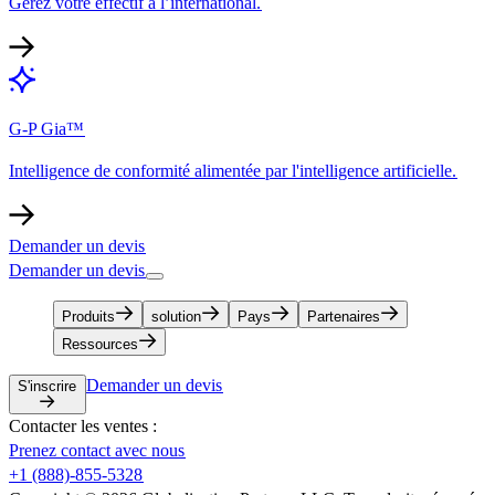
Gérez votre effectif à l’international.​​
G-P Gia™​​
Intelligence de conformité alimentée par l'intelligence artificielle.​​
Demander un devis​​
Demander un devis​​
Produits​​
solution​​
Pays​​
Partenaires​​
Ressources​​
Demander un devis​​
S'inscrire​​
Contacter les ventes :​​
Prenez contact avec nous​​
+1 (888)-855-5328​​