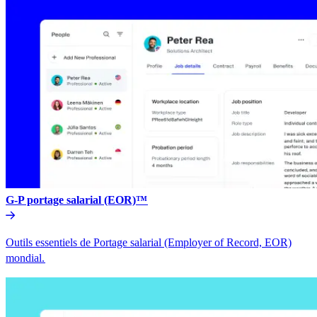
G-P portage salarial (EOR)™​​
Outils essentiels de Portage salarial (Employer of Record, EOR)
mondial.​​