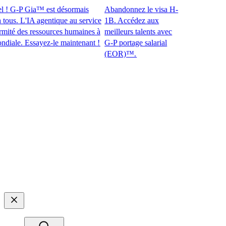
! G-P Gia™ est désormais
Abandonnez le visa H-
s. L'IA agentique au service
1B. Accédez aux
é des ressources humaines à
meilleurs talents avec
le. Essayez-le maintenant !​​
G-P portage salarial
(EOR)™.​​