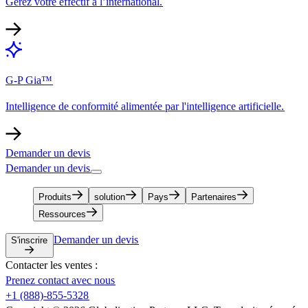
Gérez votre effectif à l’international.​​
G-P Gia™​​
Intelligence de conformité alimentée par l'intelligence artificielle.​​
Demander un devis​​
Demander un devis​​
Produits​​
solution​​
Pays​​
Partenaires​​
Ressources​​
Demander un devis​​
S'inscrire​​
Contacter les ventes :​​
Prenez contact avec nous​​
+1 (888)-855-5328​​