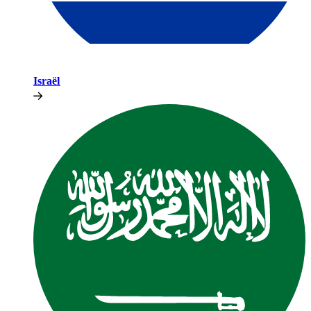
Israël​​