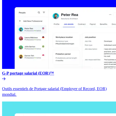
G-P portage salarial (EOR)™​​
Outils essentiels de Portage salarial (Employer of Record, EOR)
mondial.​​