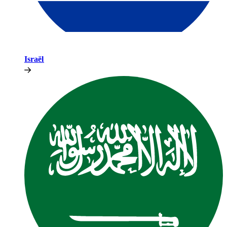
Israël​​