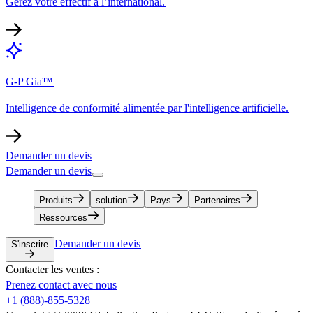
Gérez votre effectif à l’international.​​
G-P Gia™​​
Intelligence de conformité alimentée par l'intelligence artificielle.​​
Demander un devis​​
Demander un devis​​
Produits​​
solution​​
Pays​​
Partenaires​​
Ressources​​
Demander un devis​​
S'inscrire​​
Contacter les ventes :​​
Prenez contact avec nous​​
+1 (888)-855-5328​​