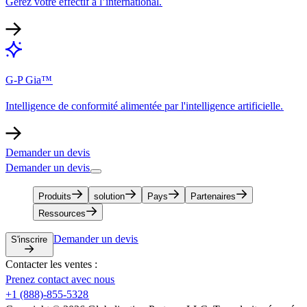
Gérez votre effectif à l’international.​​
G-P Gia™​​
Intelligence de conformité alimentée par l'intelligence artificielle.​​
Demander un devis​​
Demander un devis​​
Produits​​
solution​​
Pays​​
Partenaires​​
Ressources​​
Demander un devis​​
S'inscrire​​
Contacter les ventes :​​
Prenez contact avec nous​​
+1 (888)-855-5328​​