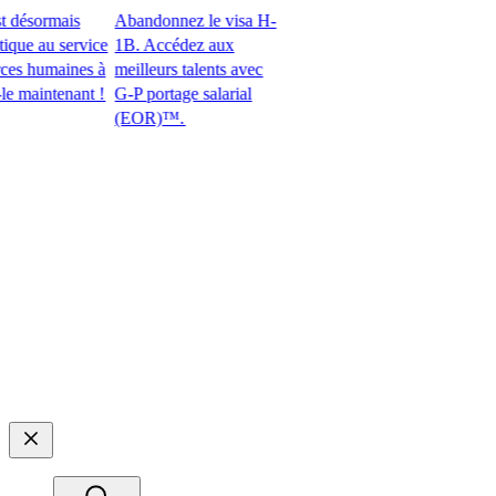
sormais
Abandonnez le visa H-
 au service
1B. Accédez aux
 humaines à
meilleurs talents avec
ntenant !​​
G-P portage salarial
(EOR)™.​​