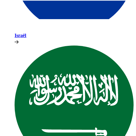
Israël​​