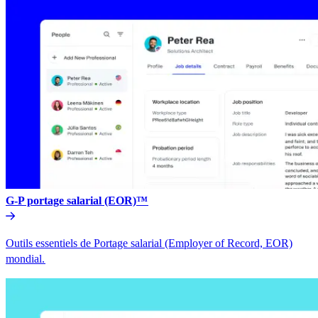
G-P portage salarial (EOR)™​​
Outils essentiels de Portage salarial (Employer of Record, EOR)
mondial.​​