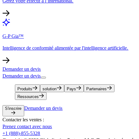
Gérez votre effectif à l’international.​​
G-P Gia™​​
Intelligence de conformité alimentée par l'intelligence artificielle.​​
Demander un devis​​
Demander un devis​​
Produits​​
solution​​
Pays​​
Partenaires​​
Ressources​​
Demander un devis​​
S'inscrire​​
Contacter les ventes :​​
Prenez contact avec nous​​
+1 (888)-855-5328​​