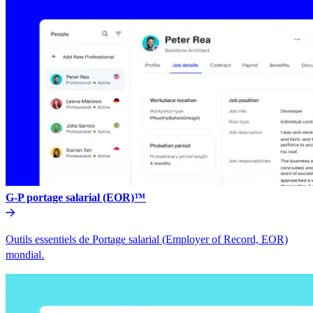
G-P portage salarial (EOR)™​​
Outils essentiels de Portage salarial (Employer of Record, EOR)
mondial.​​