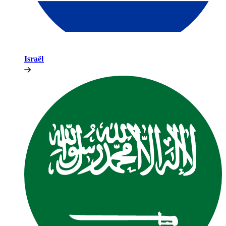
Israël​​