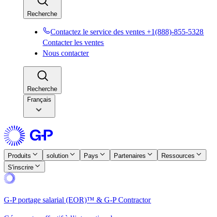
Recherche​​
Contactez le service des ventes +1(888)-855-5328​​
Contacter les ventes​​
Nous contacter​​
Recherche​​
Français
Produits​​
solution​​
Pays​​
Partenaires​​
Ressources​​
S'inscrire​​
G-P portage salarial (EOR)™ & G-P Contractor​​