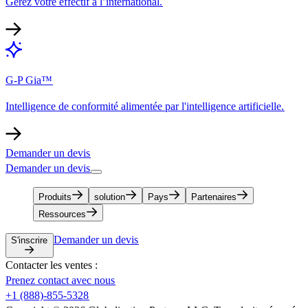
Gérez votre effectif à l’international.​​
G-P Gia™​​
Intelligence de conformité alimentée par l'intelligence artificielle.​​
Demander un devis​​
Demander un devis​​
Produits​​
solution​​
Pays​​
Partenaires​​
Ressources​​
Demander un devis​​
S'inscrire​​
Contacter les ventes :​​
Prenez contact avec nous​​
+1 (888)-855-5328​​