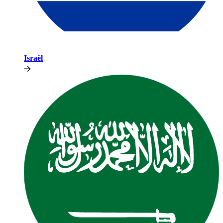
Israël​​