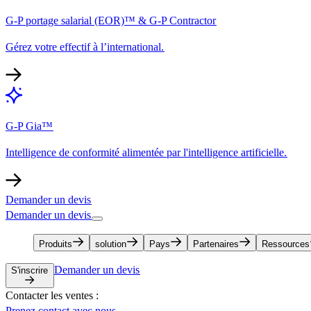
G-P portage salarial (EOR)™ & G-P Contractor​​
Gérez votre effectif à l’international.​​
G-P Gia™​​
Intelligence de conformité alimentée par l'intelligence artificielle.​​
Demander un devis​​
Demander un devis​​
Produits​​
solution​​
Pays​​
Partenaires​​
Ressources​​
Demander un devis​​
S'inscrire​​
Contacter les ventes :​​
Prenez contact avec nous​​