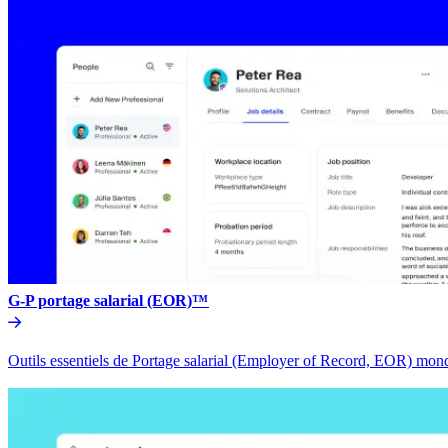
G-P portage salarial (EOR)™​​
Outils essentiels de Portage salarial (Employer of Record, EOR) mondia