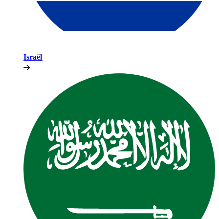
Israël​​