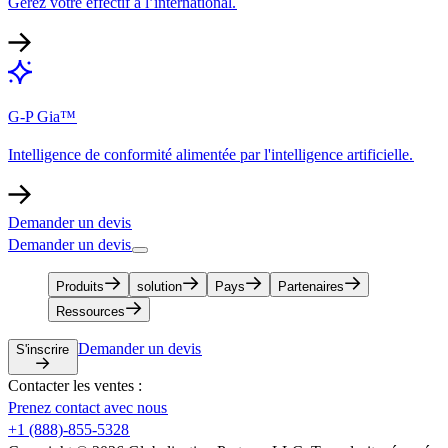
Gérez votre effectif à l’international.​​
G-P Gia™​​
Intelligence de conformité alimentée par l'intelligence artificielle.​​
Demander un devis​​
Demander un devis​​
Produits​​
solution​​
Pays​​
Partenaires​​
Ressources​​
Demander un devis​​
S'inscrire​​
Contacter les ventes :​​
Prenez contact avec nous​​
+1 (888)-855-5328​​