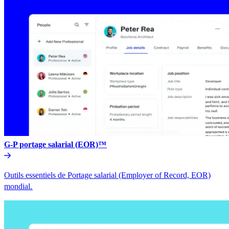
G-P portage salarial (EOR)™​​
Outils essentiels de Portage salarial (Employer of Record, EOR)
mondial.​​