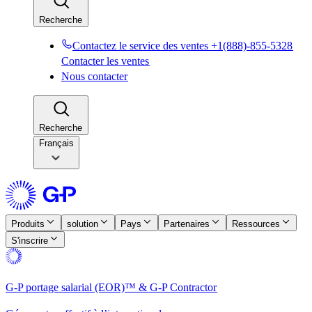
Recherche​​
Contactez le service des ventes +1(888)-855-5328​​
Contacter les ventes​​
Nous contacter​​
Recherche​​
Français
Produits​​
solution​​
Pays​​
Partenaires​​
Ressources​​
S'inscrire​​
G-P portage salarial (EOR)™ & G-P Contractor​​