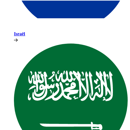
Israël​​