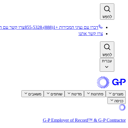
לְחַפֵּשׂ​​
דברו עם נציגי המכירות +1(888)-855-5328​​
צרו קשר עם המ
צרו קשר אתנו​​
לְחַפֵּשׂ​​
עִברִית
מוצרים​​
פתרונות​​
מדינות​​
שותפים​​
משאבים​​
כניסה​​
G-P Employer of Record™ & G-P Contractor​​