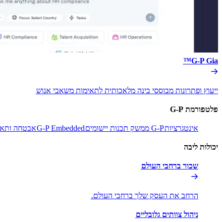
G-P Gia™​​
ייעוץ ופתרונות מבוססי בינה מלאכותית לתאימות משאבי אנוש​​
פלטפורמת G-P​​
אינטגרציות​​
G-P ממשק תכנות יישומים​​
G-P Embedded​​
אבטחה ותאימ
יכולות ליבה​​
שכור ברחבי העולם​​
הרחב את העסק שלך ברחבי העולם.​​
ניהול צוותים גלובליים​​