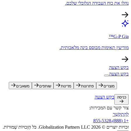
נהלו את כוח העבודה הגלובלי שלכם.​​
G-P Gia™​​
מודיעין תאימות מבוסס בינה מלאכותית.​​
בקש הצעה​​
בקש הצעה​​
מוצרים​​
פתרונות​​
מדינות​​
שותפים​​
משאבים​​
בקש הצעה​​
כניסה​​
צור קשר עם המכירות:​​
לְהִתְקַשֵׁר​​
+1 (888)-855-5328​​
זכויות יוצרים © 2026 Globalization Partners LLC. כֹּל הַזְכוּיוֹת שְׁמוּרוֹת.​​