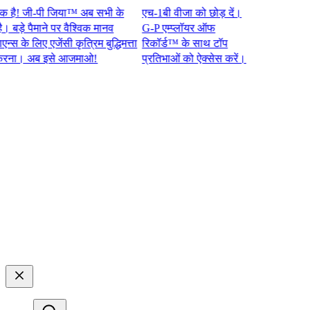
 जी-पी जिया™ अब सभी के
एच-1बी वीजा को छोड़ दें।
े पैमाने पर वैश्विक मानव
G-P एम्प्लॉयर ऑफ
े लिए एजेंसी कृत्रिम बुद्धिमत्ता
रिकॉर्ड™ के साथ टॉप
। अब इसे आजमाओ!​​
प्रतिभाओं को ऐक्सेस करें।​​