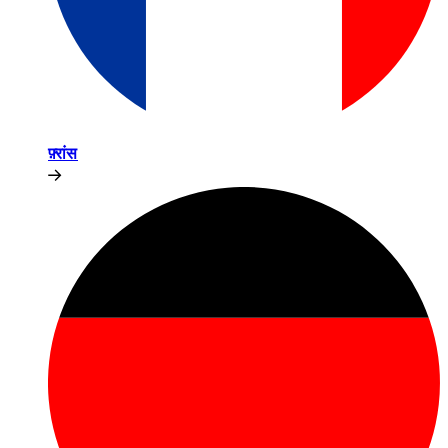
फ़्रांस​​