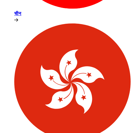
चीन​​