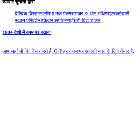
व्यापार चुनौती द्वारा​​
वैश्विक विस्तार​​
प्रतिभा तक ऐक्सेस​​
मर्जर & और अधिग्रहण​​
कर्मचारी
स्थान परिवर्तन​​
ठेकेदार रूपांतरण​​
एंटिटी विंड-डाउन​​
180+ देशों में काम पर रखना​​
आप जहाँ भी बिज़नेस करते हैं, G-P हर कदम पर आपकी मदद के लिए तैयार है.​​