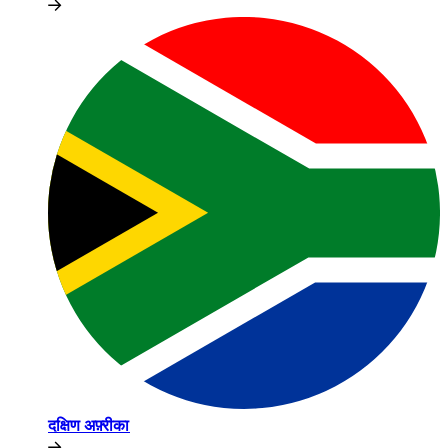
दक्षिण अफ़्रीका​​