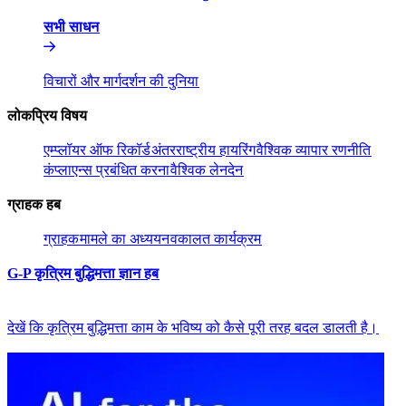
सभी साधन​​
विचारों और मार्गदर्शन की दुनिया​​
लोकप्रिय विषय​​
एम्प्लॉयर ऑफ रिकॉर्ड​​
अंतरराष्ट्रीय हायरिंग​​
वैश्विक व्यापार रणनीति​​
कंप्लाएन्स प्रबंधित करना​​
वैश्विक लेनदेन​​
ग्राहक हब​​
ग्राहक​​
मामले का अध्ययन​​
वकालत कार्यक्रम​​
G-P कृत्रिम बुद्धिमत्ता ज्ञान हब​​
देखें कि कृत्रिम बुद्धिमत्ता काम के भविष्य को कैसे पूरी तरह बदल डालती है।​​