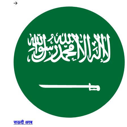
सऊदी अरब​​