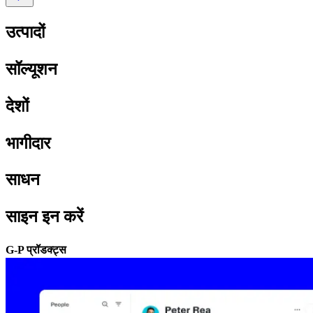
उत्पादों​​
सॉल्यूशन​​
देशों​​
भागीदार​​
साधन​​
साइन इन करें​​
G-P प्रॉडक्ट्स​​