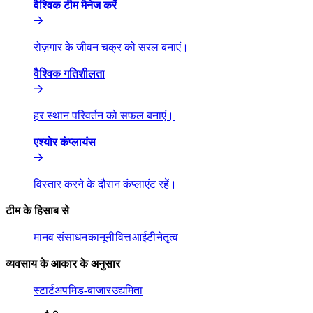
वैश्विक टीम मैनेज करें​​
रोज़गार के जीवन चक्र को सरल बनाएं।​​
वैश्विक गतिशीलता​​
हर स्थान परिवर्तन को सफल बनाएं।​​
एश्योर कंप्लायंस​​
विस्तार करने के दौरान कंप्लाएंट रहें।​​
टीम के हिसाब से​​
मानव संसाधन​​
कानूनी​​
वित्त​​
आईटी​​
नेतृत्व​​
व्यवसाय के आकार के अनुसार​​
स्टार्टअप​​
मिड-बाजार​​
उद्यमिता​​