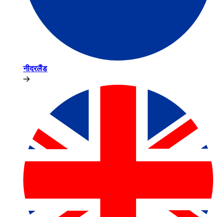
नीदरलैंड​​