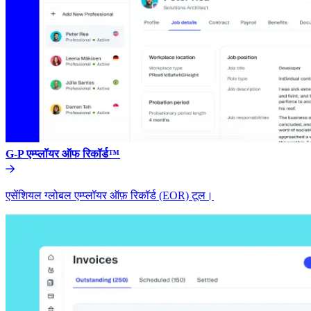
G-P एम्प्लॉयर ऑफ रिकॉर्ड™​​
एसेंशियल ग्लोबल एम्प्लॉयर ऑफ़ रिकॉर्ड (EOR) टूल।​​