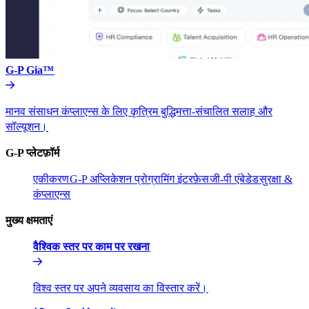
G-P Gia™​​
मानव संसाधन कंप्लाएन्स के लिए कृत्रिम बुद्धिमत्ता-संचालित सलाह और
सॉल्यूशन।​​
G-P प्लेटफ़ॉर्म​​
एकीकरण​​
G-P अप्लिकेशन प्रोग्रामिंग इंटरफ़ेस​​
जी-पी एंबेडेड​​
सुरक्षा &
कंप्लाएन्स​​
मुख्य क्षमताएं​​
वैश्विक स्तर पर काम पर रखना​​
विश्व स्तर पर अपने व्यवसाय का विस्तार करें।​​