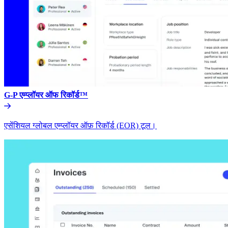
G-P एम्प्लॉयर ऑफ रिकॉर्ड™​​
एसेंशियल ग्लोबल एम्प्लॉयर ऑफ़ रिकॉर्ड (EOR) टूल।​​