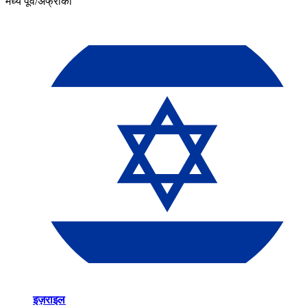
मध्य पूर्व/अफ्रीका​​
इज़राइल​​