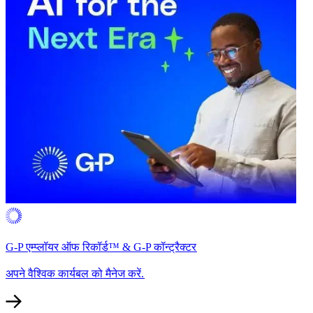
G-P एम्प्लॉयर ऑफ रिकॉर्ड™ & G-P कॉन्ट्रैक्टर​​
अपने वैश्विक कार्यबल को मैनेज करें.​​