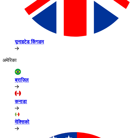
यूनाइटेड किंगडम​​
अमेरिका​​
ब्राज़िल​​
कनाडा​​
मेक्सिको​​