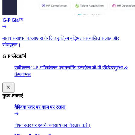
G-P Gia™​​
मानव संसाधन कंप्लाएन्स के लिए कृत्रिम बुद्धिमत्ता-संचालित सलाह और
सॉल्यूशन।​​
G-P प्लेटफ़ॉर्म​​
एकीकरण​​
G-P अप्लिकेशन प्रोग्रामिंग इंटरफ़ेस​​
जी-पी एंबेडेड​​
सुरक्षा &
कंप्लाएन्स​​
मुख्य क्षमताएं​​
वैश्विक स्तर पर काम पर रखना​​
विश्व स्तर पर अपने व्यवसाय का विस्तार करें।​​