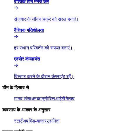
वैश्विक टीम मैनेज करें​​
रोज़गार के जीवन चक्र को सरल बनाएं।​​
वैश्विक गतिशीलता​​
हर स्थान परिवर्तन को सफल बनाएं।​​
एश्योर कंप्लायंस​​
विस्तार करने के दौरान कंप्लाएंट रहें।​​
टीम के हिसाब से​​
मानव संसाधन​​
कानूनी​​
वित्त​​
आईटी​​
नेतृत्व​​
व्यवसाय के आकार के अनुसार​​
स्टार्टअप​​
मिड-बाजार​​
उद्यमिता​​