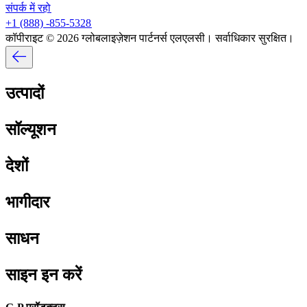
संपर्क में रहो​​
+1 (888) -855-5328​​
कॉपीराइट © 2026 ग्लोबलाइज़ेशन पार्टनर्स एलएलसी। सर्वाधिकार सुरक्षित।​​
उत्पादों​​
सॉल्यूशन​​
देशों​​
भागीदार​​
साधन​​
साइन इन करें​​