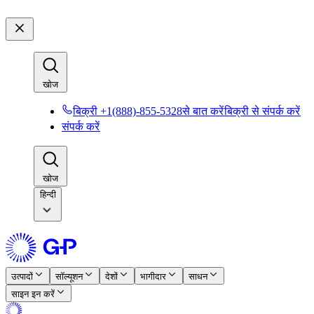
खोज​​
बिक्री +1(888)-855-5328से बात करें​​
बिक्री से संपर्क करें​​
संपर्क करें​​
खोज​​
हिन्दी
उत्पादों​​
सॉल्यूशन​​
देशों​​
भागीदार​​
साधन​​
साइन इन करें​​