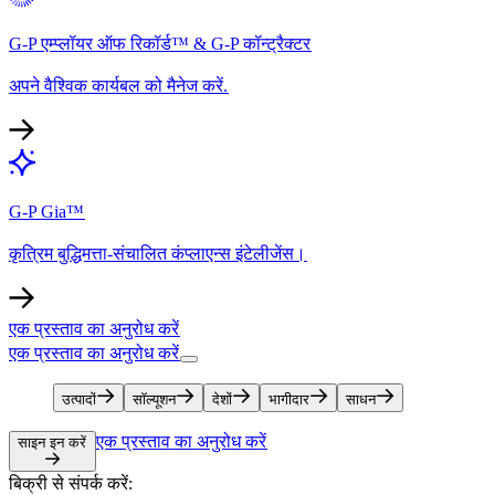
G-P एम्प्लॉयर ऑफ रिकॉर्ड™ & G-P कॉन्ट्रैक्टर​​
अपने वैश्विक कार्यबल को मैनेज करें.​​
G-P Gia™​​
कृत्रिम बुद्धिमत्ता-संचालित कंप्लाएन्स इंटेलीजेंस।​​
एक प्रस्ताव का अनुरोध करें​​
एक प्रस्ताव का अनुरोध करें​​
उत्पादों​​
सॉल्यूशन​​
देशों​​
भागीदार​​
साधन​​
एक प्रस्ताव का अनुरोध करें​​
साइन इन करें​​
बिक्री से संपर्क करें:​​