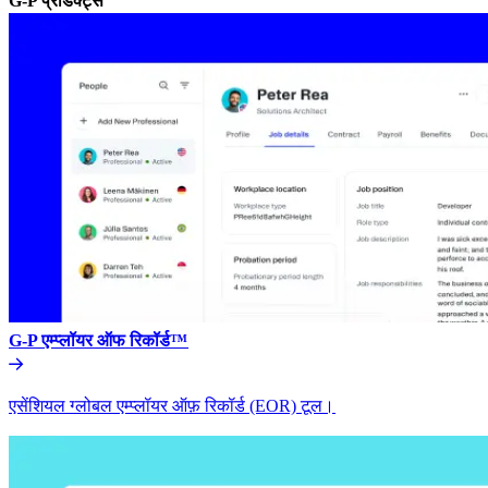
G-P प्रॉडक्ट्स​​
G-P एम्प्लॉयर ऑफ रिकॉर्ड™​​
एसेंशियल ग्लोबल एम्प्लॉयर ऑफ़ रिकॉर्ड (EOR) टूल।​​