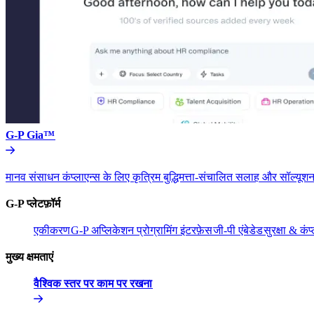
G-P Gia™​​
मानव संसाधन कंप्लाएन्स के लिए कृत्रिम बुद्धिमत्ता-संचालित सलाह और सॉल्यूशन
G-P प्लेटफ़ॉर्म​​
एकीकरण​​
G-P अप्लिकेशन प्रोग्रामिंग इंटरफ़ेस​​
जी-पी एंबेडेड​​
सुरक्षा & कंप्
मुख्य क्षमताएं​​
वैश्विक स्तर पर काम पर रखना​​