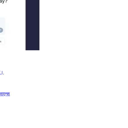
।​​
लाएन्स​​