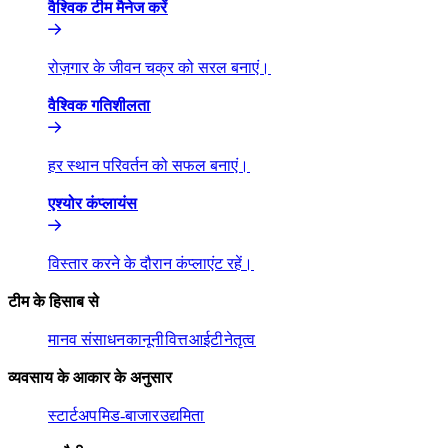
वैश्विक टीम मैनेज करें​​
रोज़गार के जीवन चक्र को सरल बनाएं।​​
वैश्विक गतिशीलता​​
हर स्थान परिवर्तन को सफल बनाएं।​​
एश्योर कंप्लायंस​​
विस्तार करने के दौरान कंप्लाएंट रहें।​​
टीम के हिसाब से​​
मानव संसाधन​​
कानूनी​​
वित्त​​
आईटी​​
नेतृत्व​​
व्यवसाय के आकार के अनुसार​​
स्टार्टअप​​
मिड-बाजार​​
उद्यमिता​​