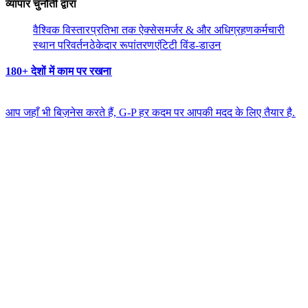
व्यापार चुनौती द्वारा​​
वैश्विक विस्तार​​
प्रतिभा तक ऐक्सेस​​
मर्जर & और अधिग्रहण​​
कर्मचारी
स्थान परिवर्तन​​
ठेकेदार रूपांतरण​​
एंटिटी विंड-डाउन​​
180+ देशों में काम पर रखना​​
आप जहाँ भी बिज़नेस करते हैं, G-P हर कदम पर आपकी मदद के लिए तैयार है.​​