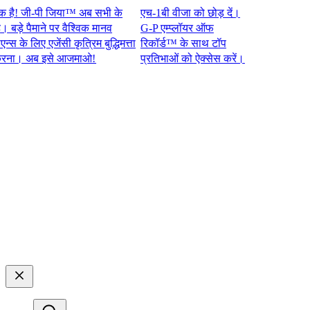
 जी-पी जिया™ अब सभी के
एच-1बी वीजा को छोड़ दें।
े पैमाने पर वैश्विक मानव
G-P एम्प्लॉयर ऑफ
े लिए एजेंसी कृत्रिम बुद्धिमत्ता
रिकॉर्ड™ के साथ टॉप
 अब इसे आजमाओ!​​
प्रतिभाओं को ऐक्सेस करें।​​