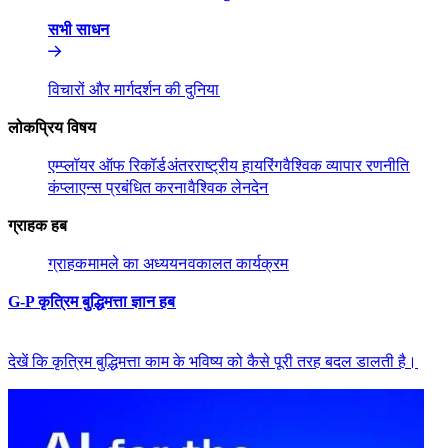
सभी साधन​​
विचारों और मार्गदर्शन की दुनिया​​
लोकप्रिय विषय​​
एम्प्लॉयर ऑफ रिकॉर्ड​​
अंतरराष्ट्रीय हायरिंग​​
वैश्विक व्यापार रणनीति​​
कंप्लाएन्स प्रबंधित करना​​
वैश्विक लेनदेन​​
ग्राहक हब​​
ग्राहक​​
मामले का अध्ययन​​
वकालत कार्यक्रम​​
G-P कृत्रिम बुद्धिमत्ता ज्ञान हब​​
देखें कि कृत्रिम बुद्धिमत्ता काम के भविष्य को कैसे पूरी तरह बदल डालती है।​​