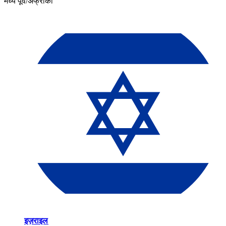
मध्य पूर्व/अफ्रीका​​
इज़राइल​​