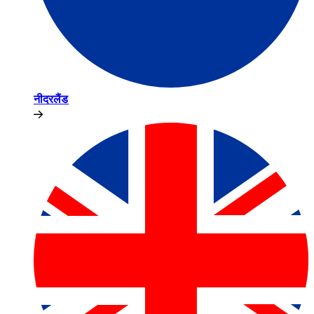
नीदरलैंड​​