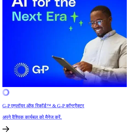
G-P एम्प्लॉयर ऑफ रिकॉर्ड™ & G-P कॉन्ट्रैक्टर​​
अपने वैश्विक कार्यबल को मैनेज करें.​​