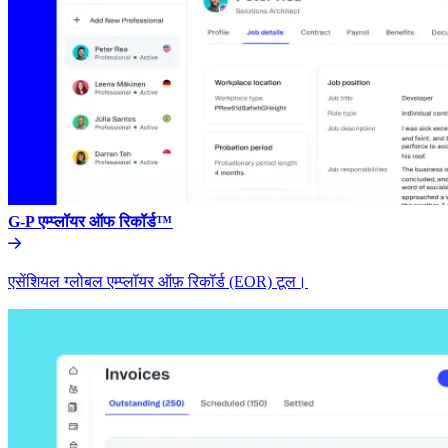
G-P एम्प्लॉयर ऑफ रिकॉर्ड™​​
एसेंशियल ग्लोबल एम्प्लॉयर ऑफ़ रिकॉर्ड (EOR) टूल।​​