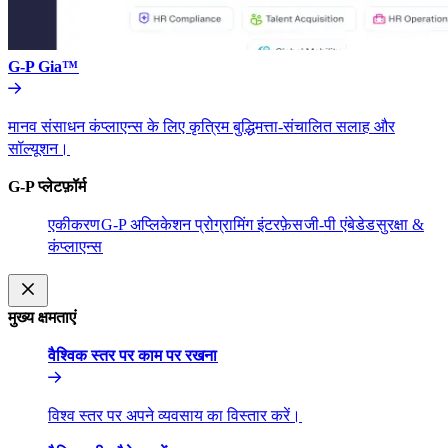
G-P Gia™​​
मानव संसाधन कंप्लाएन्स के लिए कृत्रिम बुद्धिमत्ता-संचालित सलाह और
सॉल्यूशन।​​
G-P प्लेटफ़ॉर्म​​
एकीकरण​​
G-P अप्लिकेशन प्रोग्रामिंग इंटरफ़ेस​​
जी-पी एंबेडेड​​
सुरक्षा &
कंप्लाएन्स​​
मुख्य क्षमताएं​​
वैश्विक स्तर पर काम पर रखना​​
विश्व स्तर पर अपने व्यवसाय का विस्तार करें।​​