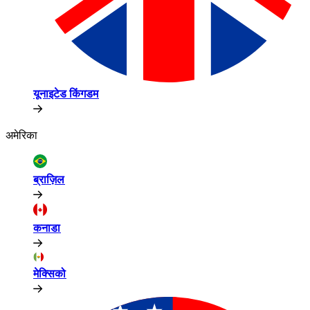
यूनाइटेड किंगडम​​
अमेरिका​​
ब्राज़िल​​
कनाडा​​
मेक्सिको​​