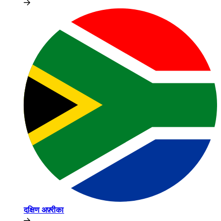
दक्षिण अफ़्रीका​​