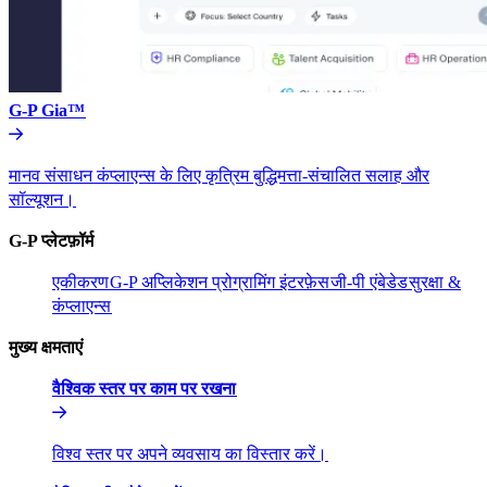
G-P Gia™​​
मानव संसाधन कंप्लाएन्स के लिए कृत्रिम बुद्धिमत्ता-संचालित सलाह और
सॉल्यूशन।​​
G-P प्लेटफ़ॉर्म​​
एकीकरण​​
G-P अप्लिकेशन प्रोग्रामिंग इंटरफ़ेस​​
जी-पी एंबेडेड​​
सुरक्षा &
कंप्लाएन्स​​
मुख्य क्षमताएं​​
वैश्विक स्तर पर काम पर रखना​​
विश्व स्तर पर अपने व्यवसाय का विस्तार करें।​​