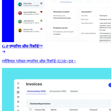
G-P एम्प्लॉयर ऑफ रिकॉर्ड™​​
एसेंशियल ग्लोबल एम्प्लॉयर ऑफ़ रिकॉर्ड (EOR) टूल।​​