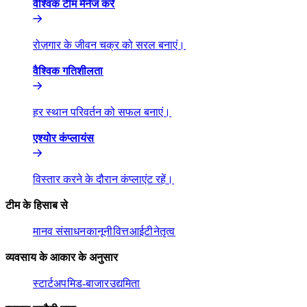
वैश्विक टीम मैनेज करें​​
रोज़गार के जीवन चक्र को सरल बनाएं।​​
वैश्विक गतिशीलता​​
हर स्थान परिवर्तन को सफल बनाएं।​​
एश्योर कंप्लायंस​​
विस्तार करने के दौरान कंप्लाएंट रहें।​​
टीम के हिसाब से​​
मानव संसाधन​​
कानूनी​​
वित्त​​
आईटी​​
नेतृत्व​​
व्यवसाय के आकार के अनुसार​​
स्टार्टअप​​
मिड-बाजार​​
उद्यमिता​​