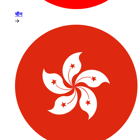
चीन​​