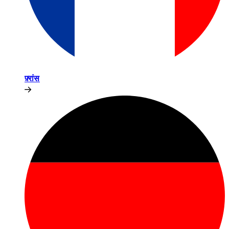
फ़्रांस​​