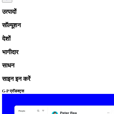
उत्पादों​​
सॉल्यूशन​​
देशों​​
भागीदार​​
साधन​​
साइन इन करें​​
G-P प्रॉडक्ट्स​​