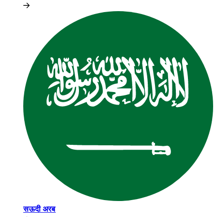
सऊदी अरब​​