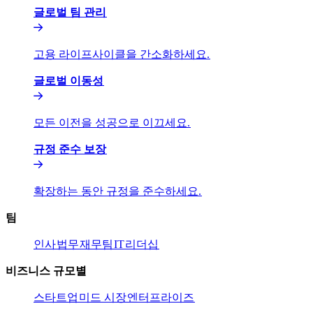
글로벌 팀 관리​​
고용 라이프사이클을 간소화하세요.​​
글로벌 이동성​​
모든 이전을 성공으로 이끄세요.​​
규정 준수 보장​​
확장하는 동안 규정을 준수하세요.​​
팀​​
인사​​
법무​​
재무팀​​
IT​​
리더십​​
비즈니스 규모별​​
스타트업​​
미드 시장​​
엔터프라이즈​​