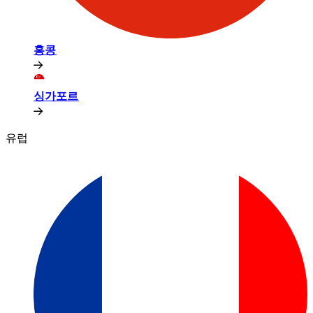
홍콩​​
싱가포르​​
유럽​​