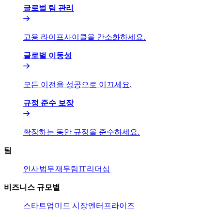
글로벌 팀 관리​​
고용 라이프사이클을 간소화하세요.​​
글로벌 이동성​​
모든 이전을 성공으로 이끄세요.​​
규정 준수 보장​​
확장하는 동안 규정을 준수하세요.​​
팀​​
인사​​
법무​​
재무팀​​
IT​​
리더십​​
비즈니스 규모별​​
스타트업​​
미드 시장​​
엔터프라이즈​​