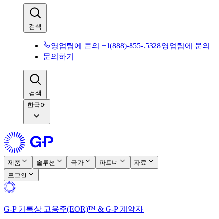
검색​​
영업팀에 문의 +1(888)-855-.5328​​
영업팀에 문의​​
문의하기​​
검색​​
한국어
제품​​
솔루션​​
국가​​
파트너​​
자료​​
로그인​​
G-P 기록상 고용주(EOR)™ & G-P 계약자​​