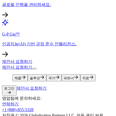
글로벌 인력을 관리하세요.​​
G-P Gia™​​
인공지능(AI) 기반 규정 준수 인텔리전스.​​
제안서 요청하기​​
제안서 요청하기​​
제품​​
솔루션​​
국가​​
파트너​​
자료​​
제안서 요청하기​​
로그인​​
영업팀에 문의하세요:​​
연락하기​​
+1 (888)-855-5328​​
저작권 © 2026 Globalization Partners LLC. 모든 권리 보유.​​