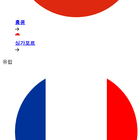
홍콩​​
싱가포르​​
유럽​​