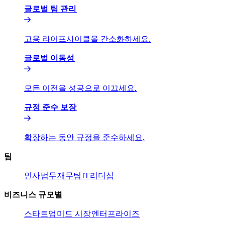
글로벌 팀 관리​​
고용 라이프사이클을 간소화하세요.​​
글로벌 이동성​​
모든 이전을 성공으로 이끄세요.​​
규정 준수 보장​​
확장하는 동안 규정을 준수하세요.​​
팀​​
인사​​
법무​​
재무팀​​
IT​​
리더십​​
비즈니스 규모별​​
스타트업​​
미드 시장​​
엔터프라이즈​​