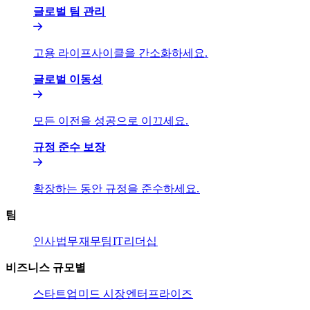
글로벌 팀 관리​​
고용 라이프사이클을 간소화하세요.​​
글로벌 이동성​​
모든 이전을 성공으로 이끄세요.​​
규정 준수 보장​​
확장하는 동안 규정을 준수하세요.​​
팀​​
인사​​
법무​​
재무팀​​
IT​​
리더십​​
비즈니스 규모별​​
스타트업​​
미드 시장​​
엔터프라이즈​​