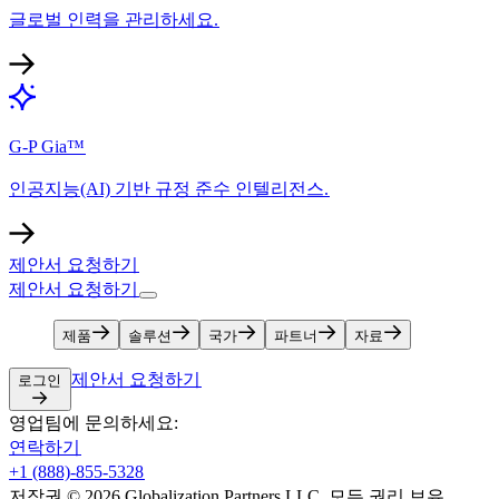
글로벌 인력을 관리하세요.​​
G-P Gia™​​
인공지능(AI) 기반 규정 준수 인텔리전스.​​
제안서 요청하기​​
제안서 요청하기​​
제품​​
솔루션​​
국가​​
파트너​​
자료​​
제안서 요청하기​​
로그인​​
영업팀에 문의하세요:​​
연락하기​​
+1 (888)-855-5328​​
저작권 © 2026 Globalization Partners LLC. 모든 권리 보유.​​