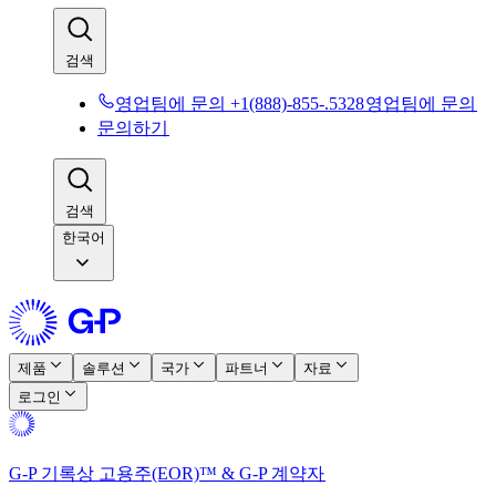
검색​​
영업팀에 문의 +1(888)-855-.5328​​
영업팀에 문의​​
문의하기​​
검색​​
한국어
제품​​
솔루션​​
국가​​
파트너​​
자료​​
로그인​​
G-P 기록상 고용주(EOR)™ & G-P 계약자​​