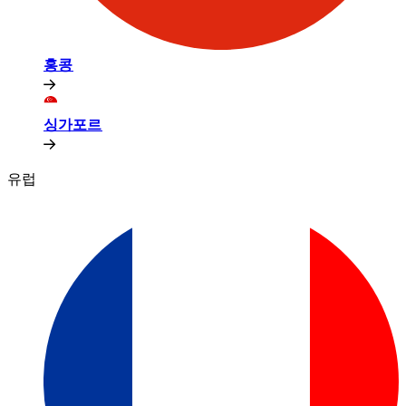
홍콩​​
싱가포르​​
유럽​​