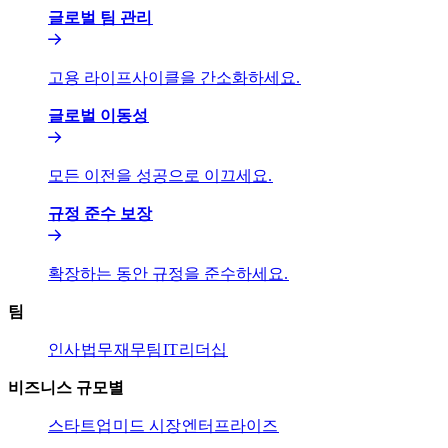
글로벌 팀 관리​​
고용 라이프사이클을 간소화하세요.​​
글로벌 이동성​​
모든 이전을 성공으로 이끄세요.​​
규정 준수 보장​​
확장하는 동안 규정을 준수하세요.​​
팀​​
인사​​
법무​​
재무팀​​
IT​​
리더십​​
비즈니스 규모별​​
스타트업​​
미드 시장​​
엔터프라이즈​​