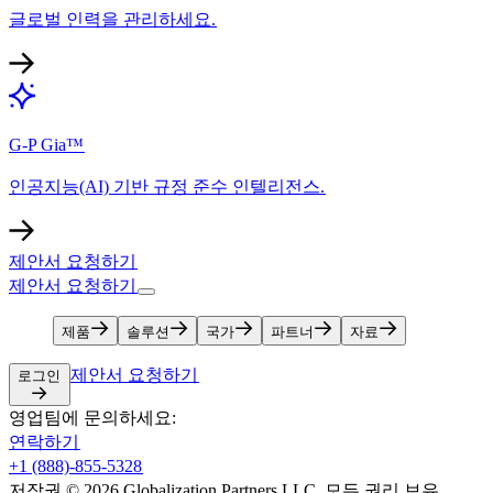
글로벌 인력을 관리하세요.​​
G-P Gia™​​
인공지능(AI) 기반 규정 준수 인텔리전스.​​
제안서 요청하기​​
제안서 요청하기​​
제품​​
솔루션​​
국가​​
파트너​​
자료​​
제안서 요청하기​​
로그인​​
영업팀에 문의하세요:​​
연락하기​​
+1 (888)-855-5328​​
저작권 © 2026 Globalization Partners LLC. 모든 권리 보유.​​