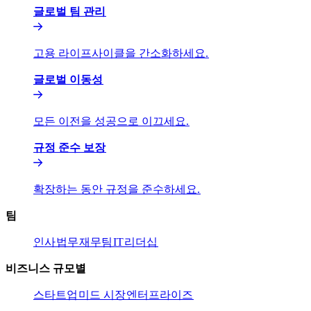
글로벌 팀 관리​​
고용 라이프사이클을 간소화하세요.​​
글로벌 이동성​​
모든 이전을 성공으로 이끄세요.​​
규정 준수 보장​​
확장하는 동안 규정을 준수하세요.​​
팀​​
인사​​
법무​​
재무팀​​
IT​​
리더십​​
비즈니스 규모별​​
스타트업​​
미드 시장​​
엔터프라이즈​​