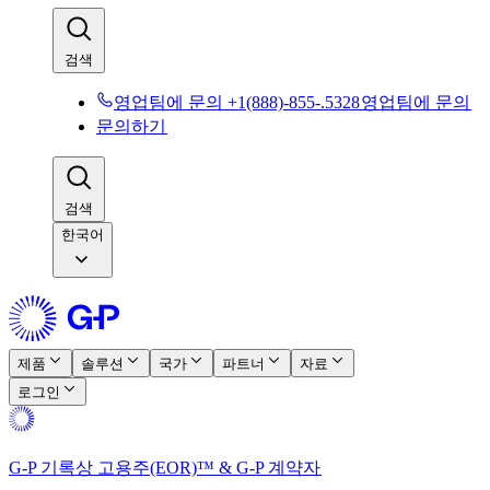
검색​​
영업팀에 문의 +1(888)-855-.5328​​
영업팀에 문의​​
문의하기​​
검색​​
한국어
제품​​
솔루션​​
국가​​
파트너​​
자료​​
로그인​​
G-P 기록상 고용주(EOR)™ & G-P 계약자​​