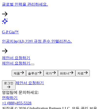
글로벌 인력을 관리하세요.​​
G-P Gia™​​
인공지능(AI) 기반 규정 준수 인텔리전스.​​
제안서 요청하기​​
제안서 요청하기​​
제품​​
솔루션​​
국가​​
파트너​​
자료​​
제안서 요청하기​​
로그인​​
영업팀에 문의하세요:​​
연락하기​​
+1 (888)-855-5328​​
저작권 © 2026 Globalization Partners LLC. 모든 권리 보유.​​