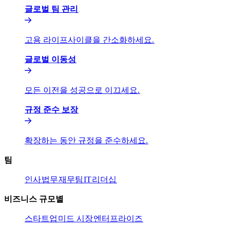
글로벌 팀 관리​​
고용 라이프사이클을 간소화하세요.​​
글로벌 이동성​​
모든 이전을 성공으로 이끄세요.​​
규정 준수 보장​​
확장하는 동안 규정을 준수하세요.​​
팀​​
인사​​
법무​​
재무팀​​
IT​​
리더십​​
비즈니스 규모별​​
스타트업​​
미드 시장​​
엔터프라이즈​​