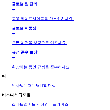
글로벌 팀 관리​​
고용 라이프사이클을 간소화하세요.​​
글로벌 이동성​​
모든 이전을 성공으로 이끄세요.​​
규정 준수 보장​​
확장하는 동안 규정을 준수하세요.​​
팀​​
인사​​
법무​​
재무팀​​
IT​​
리더십​​
비즈니스 규모별​​
스타트업​​
미드 시장​​
엔터프라이즈​​