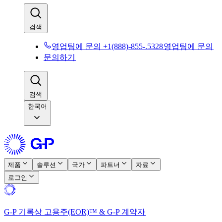
검색​​
영업팀에 문의 +1(888)-855-.5328​​
영업팀에 문의​​
문의하기​​
검색​​
한국어
제품​​
솔루션​​
국가​​
파트너​​
자료​​
로그인​​
G-P 기록상 고용주(EOR)™ & G-P 계약자​​