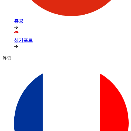
홍콩​​
싱가포르​​
유럽​​