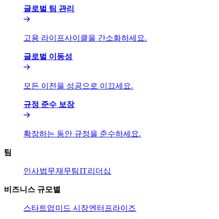
글로벌 팀 관리​​
고용 라이프사이클을 간소화하세요.​​
글로벌 이동성​​
모든 이전을 성공으로 이끄세요.​​
규정 준수 보장​​
확장하는 동안 규정을 준수하세요.​​
팀​​
인사​​
법무​​
재무팀​​
IT​​
리더십​​
비즈니스 규모별​​
스타트업​​
미드 시장​​
엔터프라이즈​​