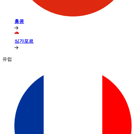
홍콩​​
싱가포르​​
유럽​​