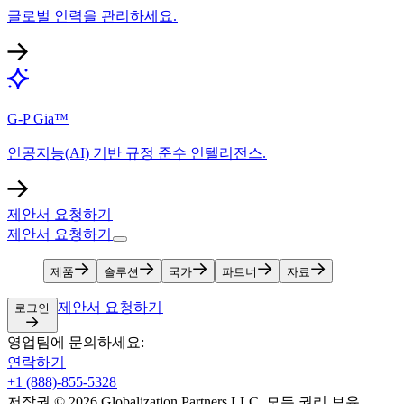
글로벌 인력을 관리하세요.​​
G-P Gia™​​
인공지능(AI) 기반 규정 준수 인텔리전스.​​
제안서 요청하기​​
제안서 요청하기​​
제품​​
솔루션​​
국가​​
파트너​​
자료​​
제안서 요청하기​​
로그인​​
영업팀에 문의하세요:​​
연락하기​​
+1 (888)-855-5328​​
저작권 © 2026 Globalization Partners LLC. 모든 권리 보유.​​