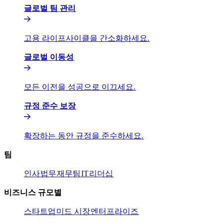
글로벌 팀 관리​​
고용 라이프사이클을 간소화하세요.​​
글로벌 이동성​​
모든 이전을 성공으로 이끄세요.​​
규정 준수 보장​​
확장하는 동안 규정을 준수하세요.​​
팀​​
인사​​
법무​​
재무팀​​
IT​​
리더십​​
비즈니스 규모별​​
스타트업​​
미드 시장​​
엔터프라이즈​​