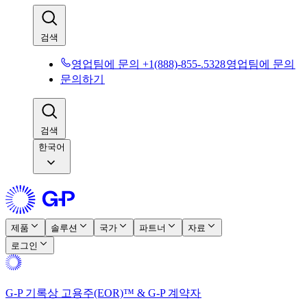
검색​​
영업팀에 문의 +1(888)-855-.5328​​
영업팀에 문의​​
문의하기​​
검색​​
한국어
제품​​
솔루션​​
국가​​
파트너​​
자료​​
로그인​​
G-P 기록상 고용주(EOR)™ & G-P 계약자​​