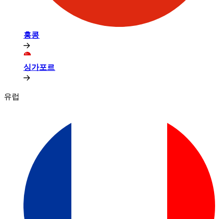
홍콩​​
싱가포르​​
유럽​​