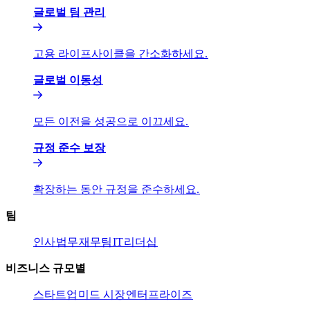
글로벌 팀 관리​​
고용 라이프사이클을 간소화하세요.​​
글로벌 이동성​​
모든 이전을 성공으로 이끄세요.​​
규정 준수 보장​​
확장하는 동안 규정을 준수하세요.​​
팀​​
인사​​
법무​​
재무팀​​
IT​​
리더십​​
비즈니스 규모별​​
스타트업​​
미드 시장​​
엔터프라이즈​​