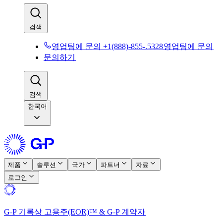
검색​​
영업팀에 문의 +1(888)-855-.5328​​
영업팀에 문의​​
문의하기​​
검색​​
한국어
제품​​
솔루션​​
국가​​
파트너​​
자료​​
로그인​​
G-P 기록상 고용주(EOR)™ & G-P 계약자​​