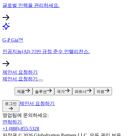
글로벌 인력을 관리하세요.​​
G-P Gia™​​
인공지능(AI) 기반 규정 준수 인텔리전스.​​
제안서 요청하기​​
제안서 요청하기​​
제품​​
솔루션​​
국가​​
파트너​​
자료​​
제안서 요청하기​​
로그인​​
영업팀에 문의하세요:​​
연락하기​​
+1 (888)-855-5328​​
저작권 © 2026 Globalization Partners LLC. 모든 권리 보유.​​