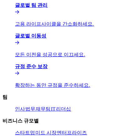
글로벌 팀 관리​​
고용 라이프사이클을 간소화하세요.​​
글로벌 이동성​​
모든 이전을 성공으로 이끄세요.​​
규정 준수 보장​​
확장하는 동안 규정을 준수하세요.​​
팀​​
인사​​
법무​​
재무팀​​
IT​​
리더십​​
비즈니스 규모별​​
스타트업​​
미드 시장​​
엔터프라이즈​​