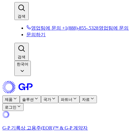
검색​​
영업팀에 문의 +1(888)-855-.5328​​
영업팀에 문의​​
문의하기​​
검색​​
한국어
제품​​
솔루션​​
국가​​
파트너​​
자료​​
로그인​​
G-P 기록상 고용주(EOR)™ & G-P 계약자​​