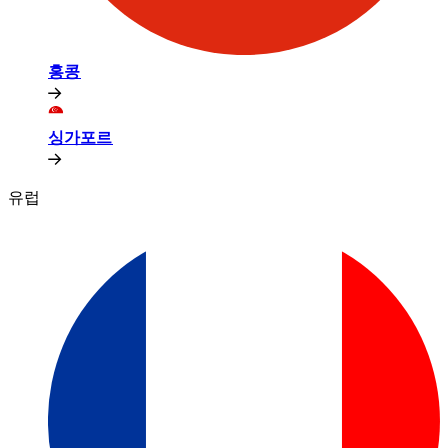
홍콩​​
싱가포르​​
유럽​​