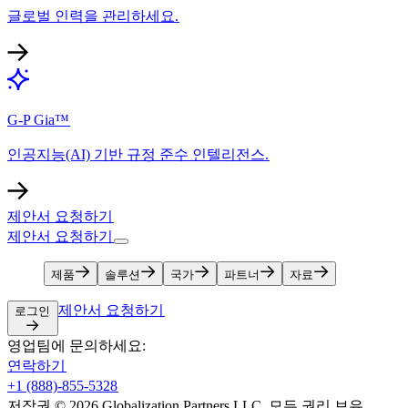
글로벌 인력을 관리하세요.​​
G-P Gia™​​
인공지능(AI) 기반 규정 준수 인텔리전스.​​
제안서 요청하기​​
제안서 요청하기​​
제품​​
솔루션​​
국가​​
파트너​​
자료​​
제안서 요청하기​​
로그인​​
영업팀에 문의하세요:​​
연락하기​​
+1 (888)-855-5328​​
저작권 © 2026 Globalization Partners LLC. 모든 권리 보유.​​