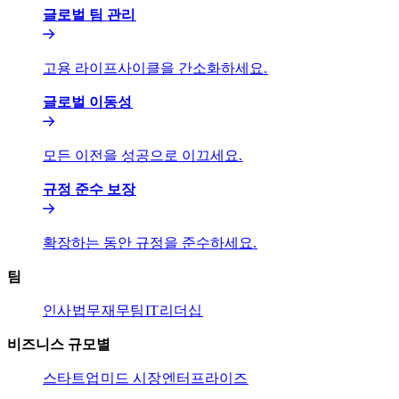
글로벌 팀 관리​​
고용 라이프사이클을 간소화하세요.​​
글로벌 이동성​​
모든 이전을 성공으로 이끄세요.​​
규정 준수 보장​​
확장하는 동안 규정을 준수하세요.​​
팀​​
인사​​
법무​​
재무팀​​
IT​​
리더십​​
비즈니스 규모별​​
스타트업​​
미드 시장​​
엔터프라이즈​​