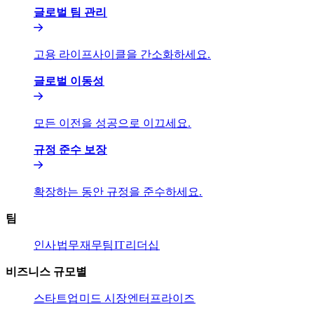
글로벌 팀 관리​​
고용 라이프사이클을 간소화하세요.​​
글로벌 이동성​​
모든 이전을 성공으로 이끄세요.​​
규정 준수 보장​​
확장하는 동안 규정을 준수하세요.​​
팀​​
인사​​
법무​​
재무팀​​
IT​​
리더십​​
비즈니스 규모별​​
스타트업​​
미드 시장​​
엔터프라이즈​​