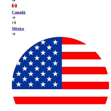
Canadá​​
México​​