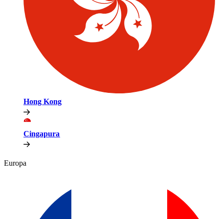
Hong Kong​​
Cingapura​​
Europa​​