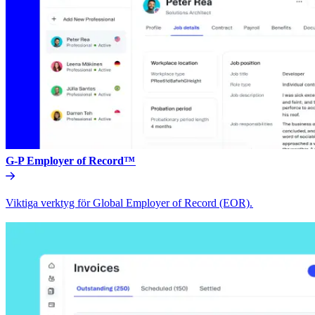
G-P Employer of Record™​​
Viktiga verktyg för Global Employer of Record (EOR).​​