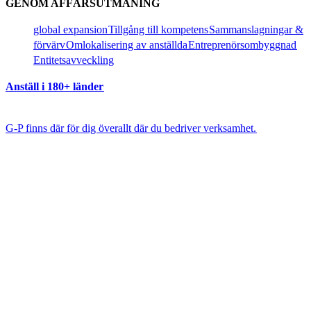
GENOM AFFÄRSUTMANING​​
global expansion​​
Tillgång till kompetens​​
Sammanslagningar &
förvärv​​
Omlokalisering av anställda​​
Entreprenörsombyggnad​​
Entitetsavveckling​​
Anställ i 180+ länder​​
G-P finns där för dig överallt där du bedriver verksamhet.​​