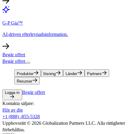
G-P Gia™​​
AI-driven efterlevnadsinformation.​​
Begär offert​​
Begär offert​​
Produkter​​
lösning​​
Länder​​
Partners​​
Resurser​​
Begär offert​​
Logga in​​
Kontakta säljare:​​
Hör av dig​​
+1 (888) -855-5328​​
Upphovsrätt © 2026 Globalization Partners LLC. Alla rättigheter
förbehållna.​​