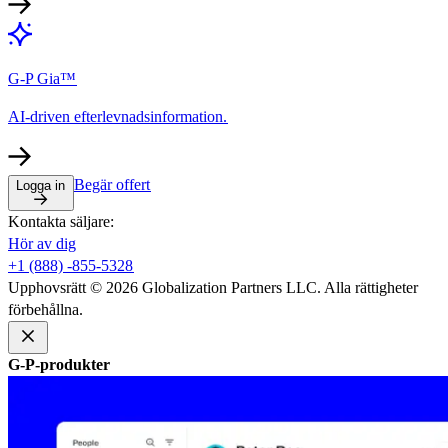
G-P Gia™​​
AI-driven efterlevnadsinformation.​​
Begär offert​​
Logga in​​
Kontakta säljare:​​
Hör av dig​​
+1 (888) -855-5328​​
Upphovsrätt © 2026 Globalization Partners LLC. Alla rättigheter
förbehållna.​​
G-P-produkter​​