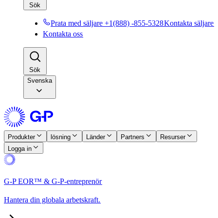
Sök​​
Prata med säljare +1(888) -855-5328​​
Kontakta säljare​​
Kontakta oss​​
Sök​​
Svenska
Produkter​​
lösning​​
Länder​​
Partners​​
Resurser​​
Logga in​​
G-P EOR™ & G-P-entreprenör​​
Hantera din globala arbetskraft.​​