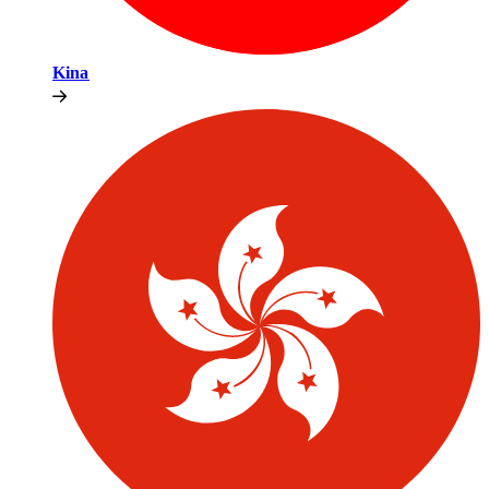
Kina​​