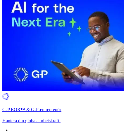
G-P EOR™ & G-P-entreprenör​​
Hantera din globala arbetskraft.​​