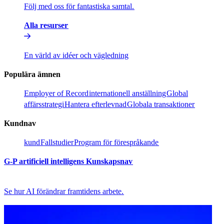
Följ med oss för fantastiska samtal.​​
Alla resurser​​
En värld av idéer och vägledning​​
Populära ämnen​​
Employer of Record​​
internationell anställning​​
Global
affärsstrategi​​
Hantera efterlevnad​​
Globala transaktioner​​
Kundnav​​
kund​​
Fallstudier​​
Program för förespråkande​​
G-P artificiell intelligens Kunskapsnav​​
Se hur AI förändrar framtidens arbete.​​