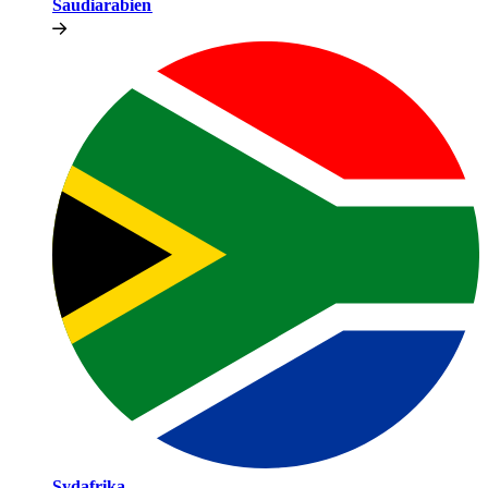
Saudiarabien​​
Sydafrika​​