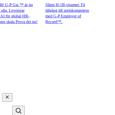
 G-P Gia ™ är nu
Släpp H-1B-visumet. Få
a. Levererar
tillgång till spetskompetens
ör global HR-
med G-P Employer of
skala Prova det nu!​​
Record™.​​