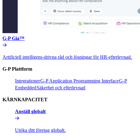
G-P Gia™​​
Artificiell intelligens-drivna råd och lösningar för HR-efterlevnad.​​
G-P Plattform​​
Integrationer​​
G-P Application Programming Interface​​
G-P
Embedded​​
Säkerhet och efterlevnad​​
KÄRNKAPACITET​​
Anställ globalt​​
Utöka ditt företag globalt.​​