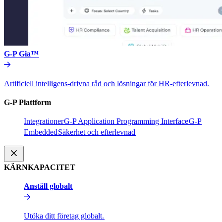
G-P Gia™​​
Artificiell intelligens-drivna råd och lösningar för HR-efterlevnad.​​
G-P Plattform​​
Integrationer​​
G-P Application Programming Interface​​
G-P
Embedded​​
Säkerhet och efterlevnad​​
KÄRNKAPACITET​​
Anställ globalt​​
Utöka ditt företag globalt.​​