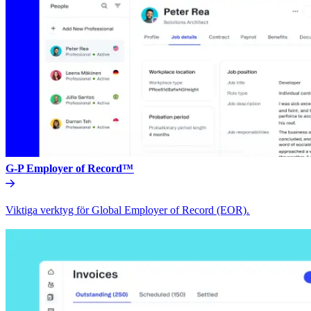
G-P Employer of Record™​​
Viktiga verktyg för Global Employer of Record (EOR).​​