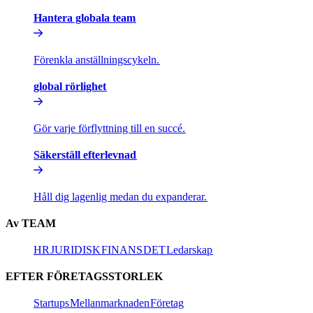
Hantera globala team​​
Förenkla anställningscykeln.​​
global rörlighet​​
Gör varje förflyttning till en succé.​​
Säkerställ efterlevnad​​
Håll dig lagenlig medan du expanderar.​​
Av TEAM​​
HR​​
JURIDISK​​
FINANS​​
DET​​
Ledarskap​​
EFTER FÖRETAGSSTORLEK​​
Startups​​
Mellanmarknaden​​
Företag​​