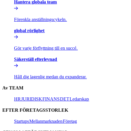
Hantera globala team​​
Förenkla anställningscykeln.​​
global rörlighet​​
Gör varje förflyttning till en succé.​​
Säkerställ efterlevnad​​
Håll dig lagenlig medan du expanderar.​​
Av TEAM​​
HR​​
JURIDISK​​
FINANS​​
DET​​
Ledarskap​​
EFTER FÖRETAGSSTORLEK​​
Startups​​
Mellanmarknaden​​
Företag​​