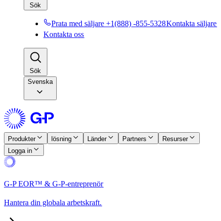
Sök​​
Prata med säljare +1(888) -855-5328​​
Kontakta säljare​​
Kontakta oss​​
Sök​​
Svenska
Produkter​​
lösning​​
Länder​​
Partners​​
Resurser​​
Logga in​​
G-P EOR™ & G-P-entreprenör​​
Hantera din globala arbetskraft.​​