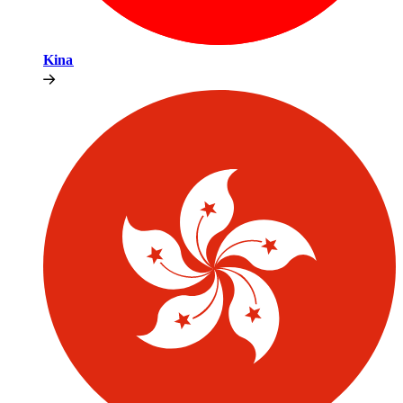
Kina​​