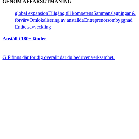
GENOM AFFÄRSUTMANING​​
global expansion​​
Tillgång till kompetens​​
Sammanslagningar &
förvärv​​
Omlokalisering av anställda​​
Entreprenörsombyggnad​​
Entitetsavveckling​​
Anställ i 180+ länder​​
G-P finns där för dig överallt där du bedriver verksamhet.​​