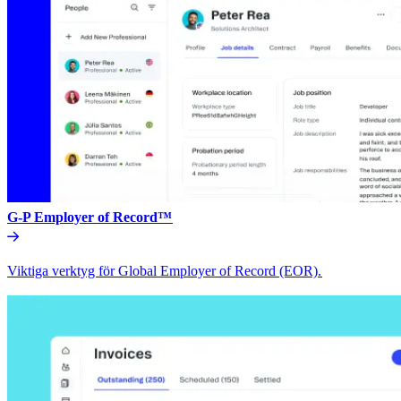
G-P Employer of Record™​​
Viktiga verktyg för Global Employer of Record (EOR).​​