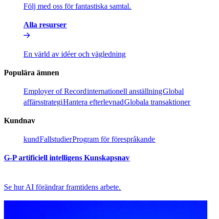
Följ med oss för fantastiska samtal.​​
Alla resurser​​
En värld av idéer och vägledning​​
Populära ämnen​​
Employer of Record​​
internationell anställning​​
Global
affärsstrategi​​
Hantera efterlevnad​​
Globala transaktioner​​
Kundnav​​
kund​​
Fallstudier​​
Program för förespråkande​​
G-P artificiell intelligens Kunskapsnav​​
Se hur AI förändrar framtidens arbete.​​