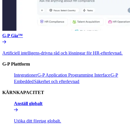
G-P Gia™​​
Artificiell intelligens-drivna råd och lösningar för HR-efterlevnad.​​
G-P Plattform​​
Integrationer​​
G-P Application Programming Interface​​
G-P
Embedded​​
Säkerhet och efterlevnad​​
KÄRNKAPACITET​​
Anställ globalt​​
Utöka ditt företag globalt.​​