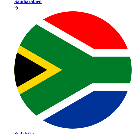
Saudiarabien​​
Sydafrika​​