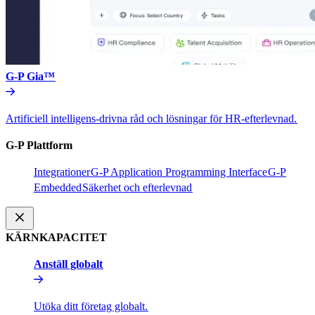
G-P Gia™​​
Artificiell intelligens-drivna råd och lösningar för HR-efterlevnad.​​
G-P Plattform​​
Integrationer​​
G-P Application Programming Interface​​
G-P
Embedded​​
Säkerhet och efterlevnad​​
KÄRNKAPACITET​​
Anställ globalt​​
Utöka ditt företag globalt.​​