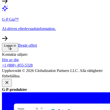
G-P Gia™​​
AI-driven efterlevnadsinformation.​​
Begär offert​​
Logga in​​
Kontakta säljare:​​
Hör av dig​​
+1 (888) -855-5328​​
Upphovsrätt © 2026 Globalization Partners LLC. Alla rättigheter
förbehållna.​​
G-P-produkter​​