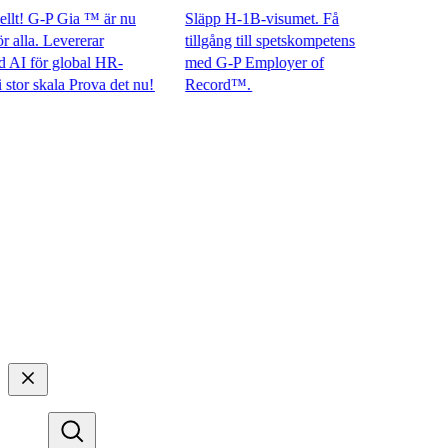
t! G-P Gia ™ är nu
Släpp H-1B-visumet. Få
la. Levererar
tillgång till spetskompetens
 för global HR-
med G-P Employer of
 skala Prova det nu!​​
Record™.​​