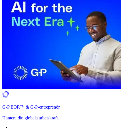
G-P EOR™ & G-P-entreprenör​​
Hantera din globala arbetskraft.​​