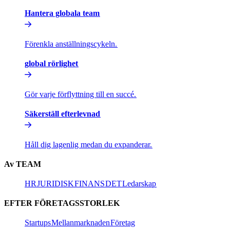
Hantera globala team​​
Förenkla anställningscykeln.​​
global rörlighet​​
Gör varje förflyttning till en succé.​​
Säkerställ efterlevnad​​
Håll dig lagenlig medan du expanderar.​​
Av TEAM​​
HR​​
JURIDISK​​
FINANS​​
DET​​
Ledarskap​​
EFTER FÖRETAGSSTORLEK​​
Startups​​
Mellanmarknaden​​
Företag​​