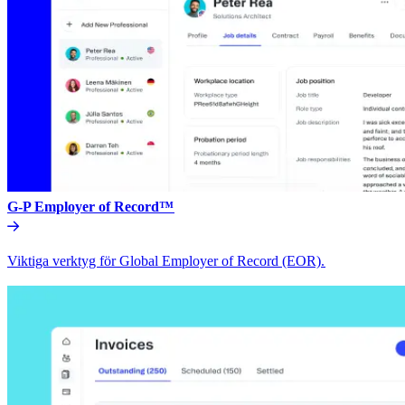
G-P Employer of Record™​​
Viktiga verktyg för Global Employer of Record (EOR).​​