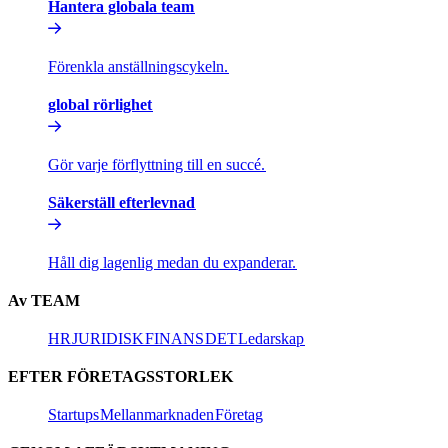
Hantera globala team​​
Förenkla anställningscykeln.​​
global rörlighet​​
Gör varje förflyttning till en succé.​​
Säkerställ efterlevnad​​
Håll dig lagenlig medan du expanderar.​​
Av TEAM​​
HR​​
JURIDISK​​
FINANS​​
DET​​
Ledarskap​​
EFTER FÖRETAGSSTORLEK​​
Startups​​
Mellanmarknaden​​
Företag​​