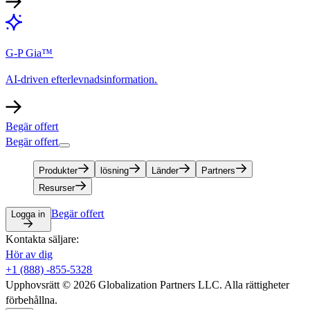
G-P Gia™​​
AI-driven efterlevnadsinformation.​​
Begär offert​​
Begär offert​​
Produkter​​
lösning​​
Länder​​
Partners​​
Resurser​​
Begär offert​​
Logga in​​
Kontakta säljare:​​
Hör av dig​​
+1 (888) -855-5328​​
Upphovsrätt © 2026 Globalization Partners LLC. Alla rättigheter
förbehållna.​​