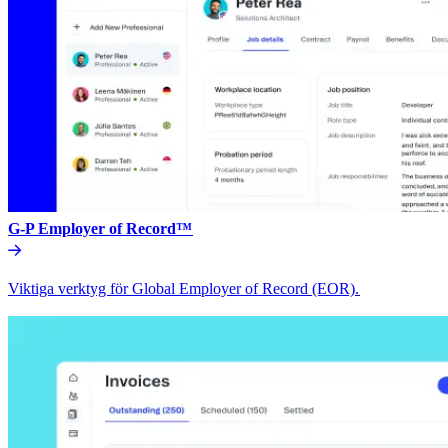
G-P Employer of Record™​​
Viktiga verktyg för Global Employer of Record (EOR).​​