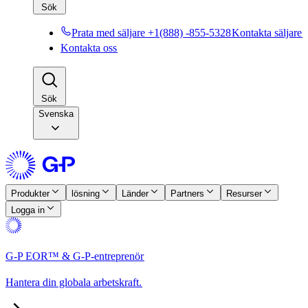
Sök​​
Prata med säljare +1(888) -855-5328​​
Kontakta säljare​​
Kontakta oss​​
Sök​​
Svenska
Produkter​​
lösning​​
Länder​​
Partners​​
Resurser​​
Logga in​​
G-P EOR™ & G-P-entreprenör​​
Hantera din globala arbetskraft.​​