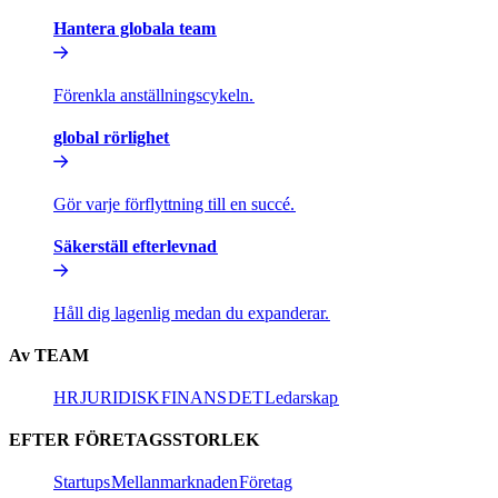
Hantera globala team​​
Förenkla anställningscykeln.​​
global rörlighet​​
Gör varje förflyttning till en succé.​​
Säkerställ efterlevnad​​
Håll dig lagenlig medan du expanderar.​​
Av TEAM​​
HR​​
JURIDISK​​
FINANS​​
DET​​
Ledarskap​​
EFTER FÖRETAGSSTORLEK​​
Startups​​
Mellanmarknaden​​
Företag​​