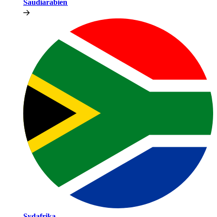
Saudiarabien​​
Sydafrika​​