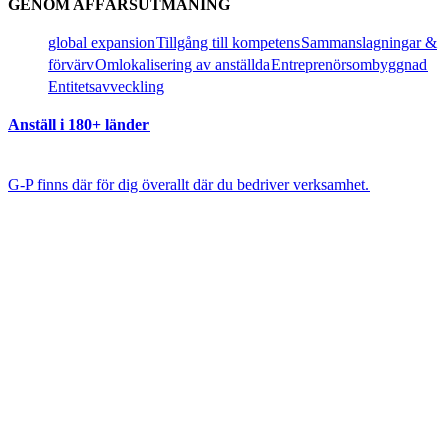
GENOM AFFÄRSUTMANING​​
global expansion​​
Tillgång till kompetens​​
Sammanslagningar &
förvärv​​
Omlokalisering av anställda​​
Entreprenörsombyggnad​​
Entitetsavveckling​​
Anställ i 180+ länder​​
G-P finns där för dig överallt där du bedriver verksamhet.​​