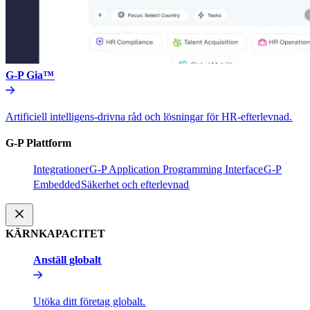
G-P Gia™​​
Artificiell intelligens-drivna råd och lösningar för HR-efterlevnad.​​
G-P Plattform​​
Integrationer​​
G-P Application Programming Interface​​
G-P
Embedded​​
Säkerhet och efterlevnad​​
KÄRNKAPACITET​​
Anställ globalt​​
Utöka ditt företag globalt.​​