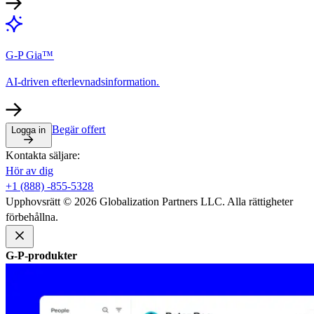
G-P Gia™​​
AI-driven efterlevnadsinformation.​​
Begär offert​​
Logga in​​
Kontakta säljare:​​
Hör av dig​​
+1 (888) -855-5328​​
Upphovsrätt © 2026 Globalization Partners LLC. Alla rättigheter
förbehållna.​​
G-P-produkter​​