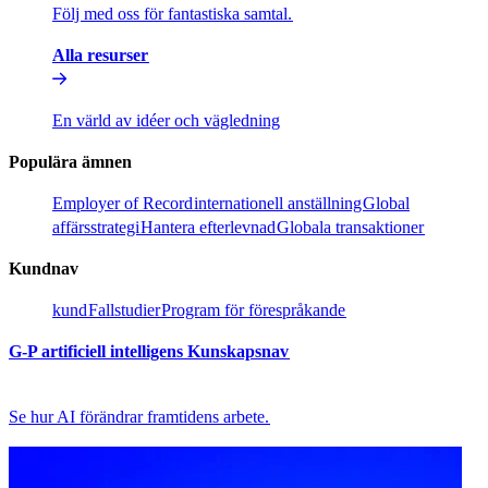
Följ med oss för fantastiska samtal.​​
Alla resurser​​
En värld av idéer och vägledning​​
Populära ämnen​​
Employer of Record​​
internationell anställning​​
Global
affärsstrategi​​
Hantera efterlevnad​​
Globala transaktioner​​
Kundnav​​
kund​​
Fallstudier​​
Program för förespråkande​​
G-P artificiell intelligens Kunskapsnav​​
Se hur AI förändrar framtidens arbete.​​