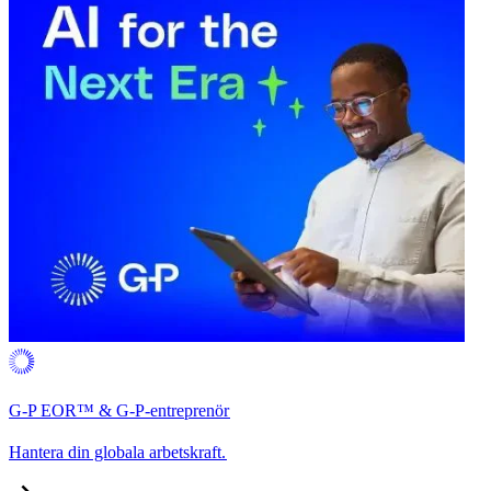
G-P EOR™ & G-P-entreprenör​​
Hantera din globala arbetskraft.​​