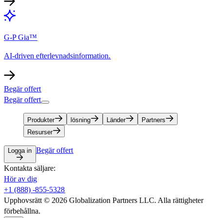
G-P Gia™​​
AI-driven efterlevnadsinformation.​​
Begär offert​​
Begär offert​​
Produkter​​
lösning​​
Länder​​
Partners​​
Resurser​​
Begär offert​​
Logga in​​
Kontakta säljare:​​
Hör av dig​​
+1 (888) -855-5328​​
Upphovsrätt © 2026 Globalization Partners LLC. Alla rättigheter
förbehållna.​​