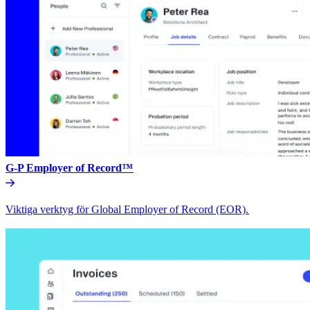
G-P Employer of Record™​​
Viktiga verktyg för Global Employer of Record (EOR).​​