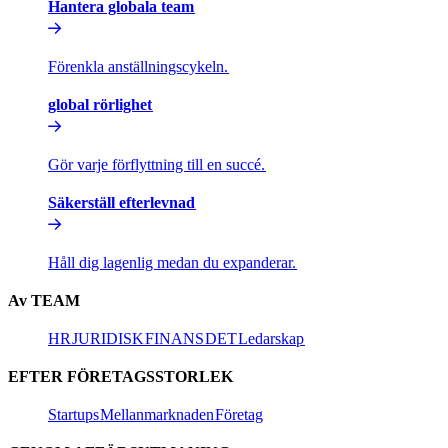
Hantera globala team​​
Förenkla anställningscykeln.​​
global rörlighet​​
Gör varje förflyttning till en succé.​​
Säkerställ efterlevnad​​
Håll dig lagenlig medan du expanderar.​​
Av TEAM​​
HR​​
JURIDISK​​
FINANS​​
DET​​
Ledarskap​​
EFTER FÖRETAGSSTORLEK​​
Startups​​
Mellanmarknaden​​
Företag​​