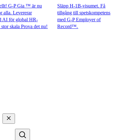
! G-P Gia ™ är nu
Släpp H-1B-visumet. Få
la. Levererar
tillgång till spetskompetens
för global HR-
med G-P Employer of
 skala Prova det nu!​​
Record™.​​