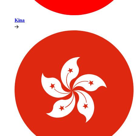
Kina​​