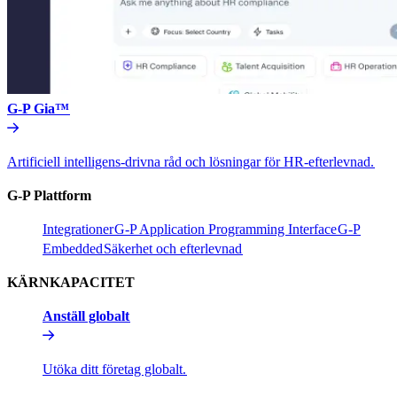
G-P Gia™​​
Artificiell intelligens-drivna råd och lösningar för HR-efterlevnad.​​
G-P Plattform​​
Integrationer​​
G-P Application Programming Interface​​
G-P
Embedded​​
Säkerhet och efterlevnad​​
KÄRNKAPACITET​​
Anställ globalt​​
Utöka ditt företag globalt.​​