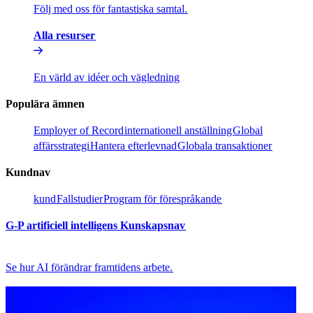
Följ med oss för fantastiska samtal.​​
Alla resurser​​
En värld av idéer och vägledning​​
Populära ämnen​​
Employer of Record​​
internationell anställning​​
Global
affärsstrategi​​
Hantera efterlevnad​​
Globala transaktioner​​
Kundnav​​
kund​​
Fallstudier​​
Program för förespråkande​​
G-P artificiell intelligens Kunskapsnav​​
Se hur AI förändrar framtidens arbete.​​