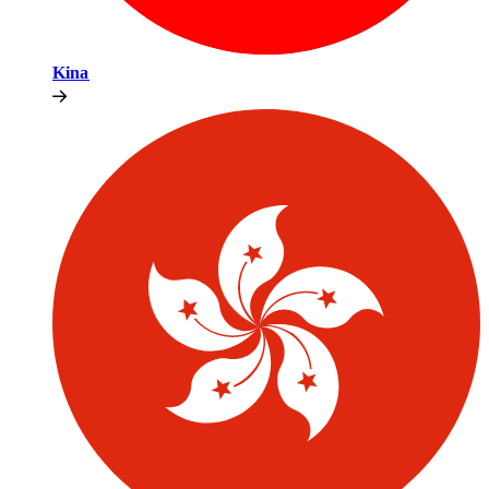
Kina​​