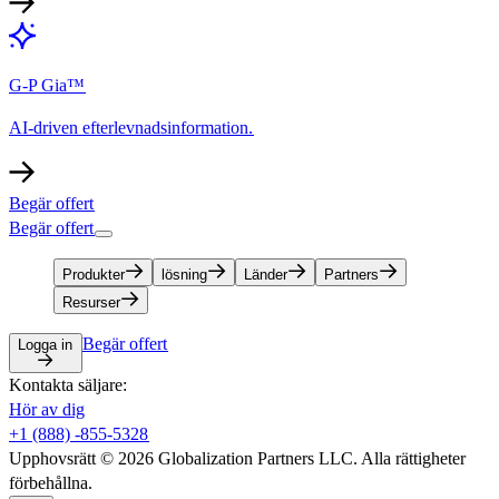
G-P Gia™​​
AI-driven efterlevnadsinformation.​​
Begär offert​​
Begär offert​​
Produkter​​
lösning​​
Länder​​
Partners​​
Resurser​​
Begär offert​​
Logga in​​
Kontakta säljare:​​
Hör av dig​​
+1 (888) -855-5328​​
Upphovsrätt © 2026 Globalization Partners LLC. Alla rättigheter
förbehållna.​​