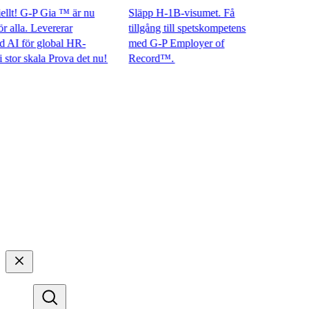
t! G-P Gia ™ är nu
Släpp H-1B-visumet. Få
lla. Levererar
tillgång till spetskompetens
 för global HR-
med G-P Employer of
 skala Prova det nu!​​
Record™.​​