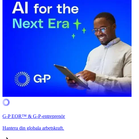
G-P EOR™ & G-P-entreprenör​​
Hantera din globala arbetskraft.​​