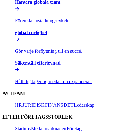
Hantera globala team​​
Förenkla anställningscykeln.​​
global rörlighet​​
Gör varje förflyttning till en succé.​​
Säkerställ efterlevnad​​
Håll dig lagenlig medan du expanderar.​​
Av TEAM​​
HR​​
JURIDISK​​
FINANS​​
DET​​
Ledarskap​​
EFTER FÖRETAGSSTORLEK​​
Startups​​
Mellanmarknaden​​
Företag​​