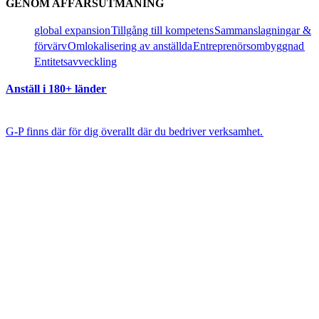
GENOM AFFÄRSUTMANING​​
global expansion​​
Tillgång till kompetens​​
Sammanslagningar &
förvärv​​
Omlokalisering av anställda​​
Entreprenörsombyggnad​​
Entitetsavveckling​​
Anställ i 180+ länder​​
G-P finns där för dig överallt där du bedriver verksamhet.​​