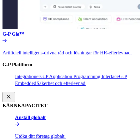
G-P Gia™​​
Artificiell intelligens-drivna råd och lösningar för HR-efterlevnad.​​
G-P Plattform​​
Integrationer​​
G-P Application Programming Interface​​
G-P
Embedded​​
Säkerhet och efterlevnad​​
KÄRNKAPACITET​​
Anställ globalt​​
Utöka ditt företag globalt.​​