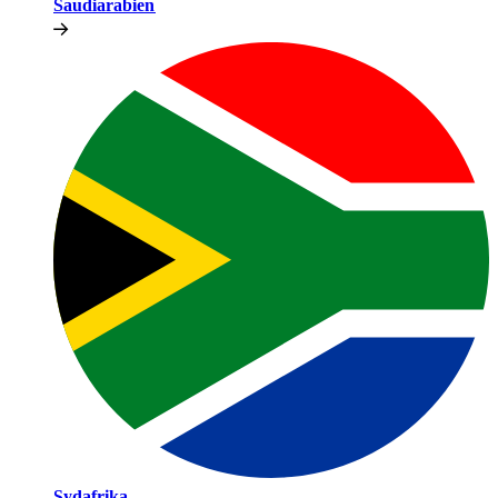
Saudiarabien​​
Sydafrika​​