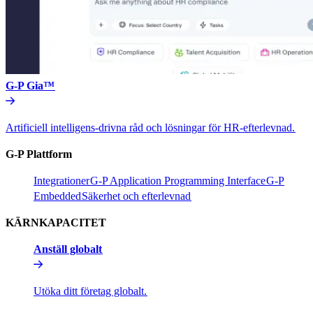
G-P Gia™​​
Artificiell intelligens-drivna råd och lösningar för HR-efterlevnad.​​
G-P Plattform​​
Integrationer​​
G-P Application Programming Interface​​
G-P
Embedded​​
Säkerhet och efterlevnad​​
KÄRNKAPACITET​​
Anställ globalt​​
Utöka ditt företag globalt.​​