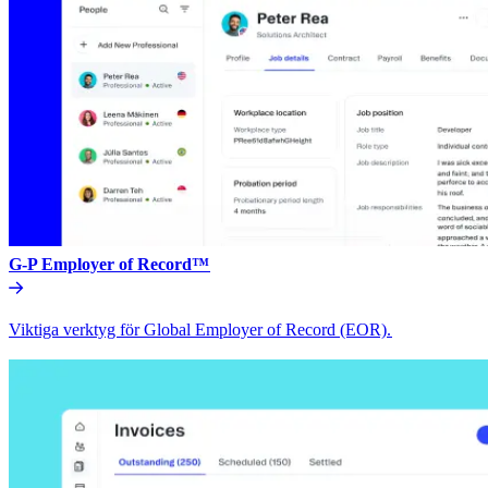
G-P Employer of Record™​​
Viktiga verktyg för Global Employer of Record (EOR).​​