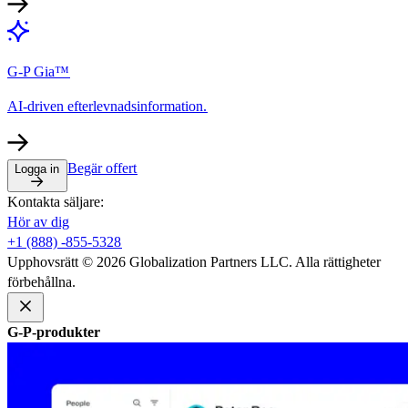
G-P Gia™​​
AI-driven efterlevnadsinformation.​​
Begär offert​​
Logga in​​
Kontakta säljare:​​
Hör av dig​​
+1 (888) -855-5328​​
Upphovsrätt © 2026 Globalization Partners LLC. Alla rättigheter
förbehållna.​​
G-P-produkter​​