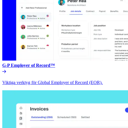
G-P Employer of Record™​​
Viktiga verktyg för Global Employer of Record (EOR).​​