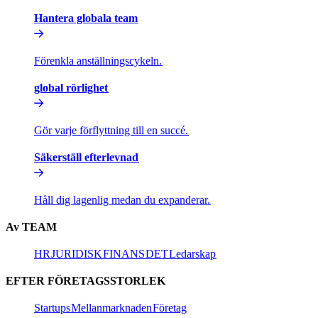
Hantera globala team​​
Förenkla anställningscykeln.​​
global rörlighet​​
Gör varje förflyttning till en succé.​​
Säkerställ efterlevnad​​
Håll dig lagenlig medan du expanderar.​​
Av TEAM​​
HR​​
JURIDISK​​
FINANS​​
DET​​
Ledarskap​​
EFTER FÖRETAGSSTORLEK​​
Startups​​
Mellanmarknaden​​
Företag​​