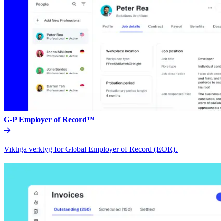
G-P Employer of Record™​​
Viktiga verktyg för Global Employer of Record (EOR).​​