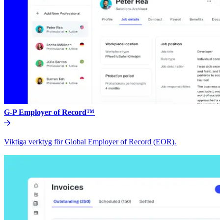
G-P Employer of Record™​​
Viktiga verktyg för Global Employer of Record (EOR).​​