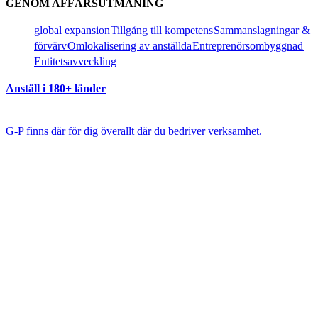
GENOM AFFÄRSUTMANING​​
global expansion​​
Tillgång till kompetens​​
Sammanslagningar &
förvärv​​
Omlokalisering av anställda​​
Entreprenörsombyggnad​​
Entitetsavveckling​​
Anställ i 180+ länder​​
G-P finns där för dig överallt där du bedriver verksamhet.​​