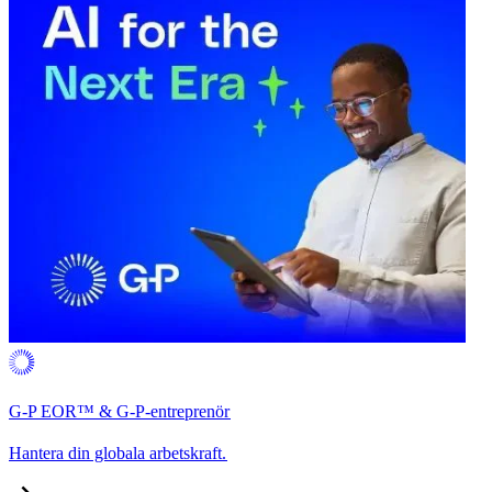
G-P EOR™ & G-P-entreprenör​​
Hantera din globala arbetskraft.​​