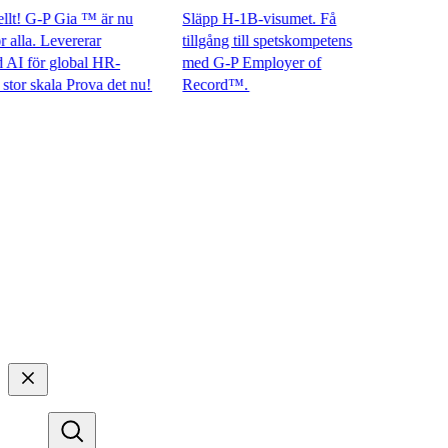
! G-P Gia ™ är nu
Släpp H-1B-visumet. Få
la. Levererar
tillgång till spetskompetens
för global HR-
med G-P Employer of
 skala Prova det nu!​​
Record™.​​