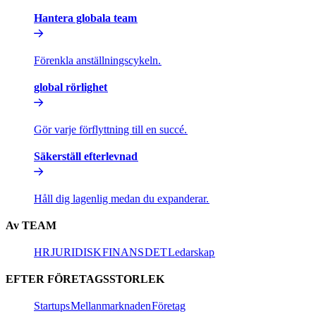
Hantera globala team​​
Förenkla anställningscykeln.​​
global rörlighet​​
Gör varje förflyttning till en succé.​​
Säkerställ efterlevnad​​
Håll dig lagenlig medan du expanderar.​​
Av TEAM​​
HR​​
JURIDISK​​
FINANS​​
DET​​
Ledarskap​​
EFTER FÖRETAGSSTORLEK​​
Startups​​
Mellanmarknaden​​
Företag​​