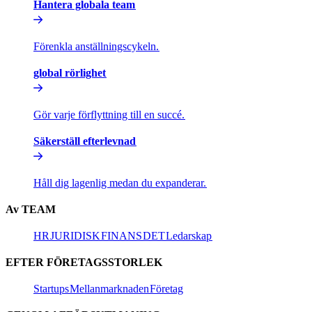
Hantera globala team​​
Förenkla anställningscykeln.​​
global rörlighet​​
Gör varje förflyttning till en succé.​​
Säkerställ efterlevnad​​
Håll dig lagenlig medan du expanderar.​​
Av TEAM​​
HR​​
JURIDISK​​
FINANS​​
DET​​
Ledarskap​​
EFTER FÖRETAGSSTORLEK​​
Startups​​
Mellanmarknaden​​
Företag​​