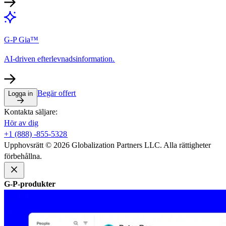
G-P Gia™​​
AI-driven efterlevnadsinformation.​​
Begär offert​​
Logga in​​
Kontakta säljare:​​
Hör av dig​​
+1 (888) -855-5328​​
Upphovsrätt © 2026 Globalization Partners LLC. Alla rättigheter
förbehållna.​​
G-P-produkter​​