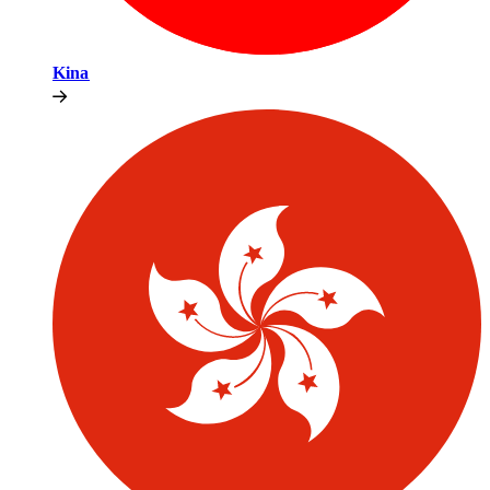
Kina​​