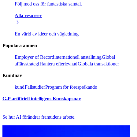
Följ med oss för fantastiska samtal.​​
Alla resurser​​
En värld av idéer och vägledning​​
Populära ämnen​​
Employer of Record​​
internationell anställning​​
Global
affärsstrategi​​
Hantera efterlevnad​​
Globala transaktioner​​
Kundnav​​
kund​​
Fallstudier​​
Program för förespråkande​​
G-P artificiell intelligens Kunskapsnav​​
Se hur AI förändrar framtidens arbete.​​