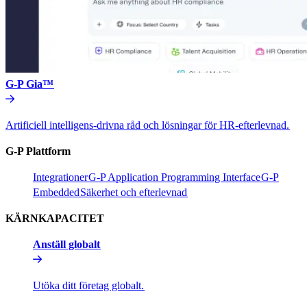
G-P Gia™​​
Artificiell intelligens-drivna råd och lösningar för HR-efterlevnad.​​
G-P Plattform​​
Integrationer​​
G-P Application Programming Interface​​
G-P
Embedded​​
Säkerhet och efterlevnad​​
KÄRNKAPACITET​​
Anställ globalt​​
Utöka ditt företag globalt.​​