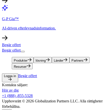
G-P Gia™​​
AI-driven efterlevnadsinformation.​​
Begär offert​​
Begär offert​​
Produkter​​
lösning​​
Länder​​
Partners​​
Resurser​​
Begär offert​​
Logga in​​
Kontakta säljare:​​
Hör av dig​​
+1 (888) -855-5328​​
Upphovsrätt © 2026 Globalization Partners LLC. Alla rättigheter
förbehållna.​​