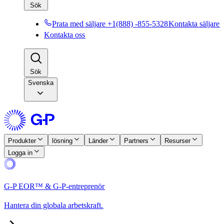
Sök​​
Prata med säljare +1(888) -855-5328​​
Kontakta säljare​​
Kontakta oss​​
Sök​​
Svenska
Produkter​​
lösning​​
Länder​​
Partners​​
Resurser​​
Logga in​​
G-P EOR™ & G-P-entreprenör​​
Hantera din globala arbetskraft.​​