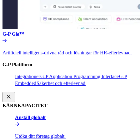
G-P Gia™​​
Artificiell intelligens-drivna råd och lösningar för HR-efterlevnad.​​
G-P Plattform​​
Integrationer​​
G-P Application Programming Interface​​
G-P
Embedded​​
Säkerhet och efterlevnad​​
KÄRNKAPACITET​​
Anställ globalt​​
Utöka ditt företag globalt.​​