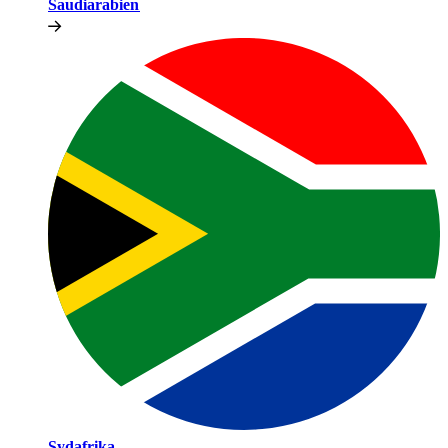
Saudiarabien​​
Sydafrika​​