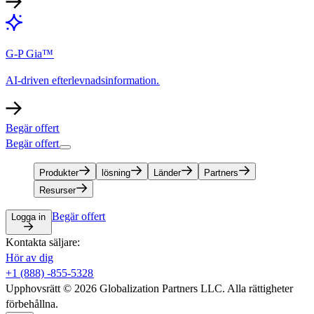
G-P Gia™​​
AI-driven efterlevnadsinformation.​​
Begär offert​​
Begär offert​​
Produkter​​
lösning​​
Länder​​
Partners​​
Resurser​​
Begär offert​​
Logga in​​
Kontakta säljare:​​
Hör av dig​​
+1 (888) -855-5328​​
Upphovsrätt © 2026 Globalization Partners LLC. Alla rättigheter
förbehållna.​​