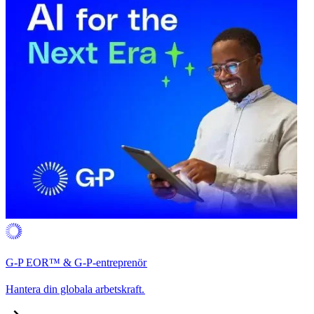
G-P EOR™ & G-P-entreprenör​​
Hantera din globala arbetskraft.​​