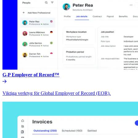
G-P Employer of Record™​​
Viktiga verktyg för Global Employer of Record (EOR).​​