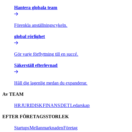
Hantera globala team​​
Förenkla anställningscykeln.​​
global rörlighet​​
Gör varje förflyttning till en succé.​​
Säkerställ efterlevnad​​
Håll dig lagenlig medan du expanderar.​​
Av TEAM​​
HR​​
JURIDISK​​
FINANS​​
DET​​
Ledarskap​​
EFTER FÖRETAGSSTORLEK​​
Startups​​
Mellanmarknaden​​
Företag​​