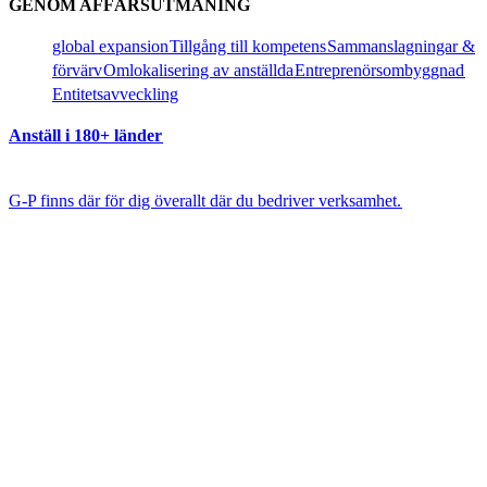
GENOM AFFÄRSUTMANING​​
global expansion​​
Tillgång till kompetens​​
Sammanslagningar &
förvärv​​
Omlokalisering av anställda​​
Entreprenörsombyggnad​​
Entitetsavveckling​​
Anställ i 180+ länder​​
G-P finns där för dig överallt där du bedriver verksamhet.​​