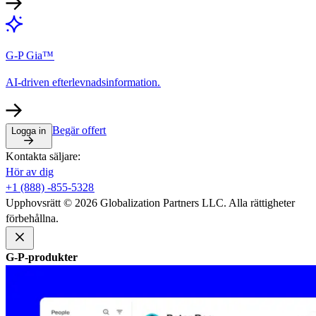
G-P Gia™​​
AI-driven efterlevnadsinformation.​​
Begär offert​​
Logga in​​
Kontakta säljare:​​
Hör av dig​​
+1 (888) -855-5328​​
Upphovsrätt © 2026 Globalization Partners LLC. Alla rättigheter
förbehållna.​​
G-P-produkter​​