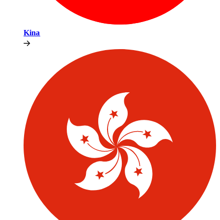
Kina​​