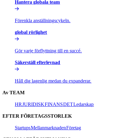
Hantera globala team​​
Förenkla anställningscykeln.​​
global rörlighet​​
Gör varje förflyttning till en succé.​​
Säkerställ efterlevnad​​
Håll dig lagenlig medan du expanderar.​​
Av TEAM​​
HR​​
JURIDISK​​
FINANS​​
DET​​
Ledarskap​​
EFTER FÖRETAGSSTORLEK​​
Startups​​
Mellanmarknaden​​
Företag​​