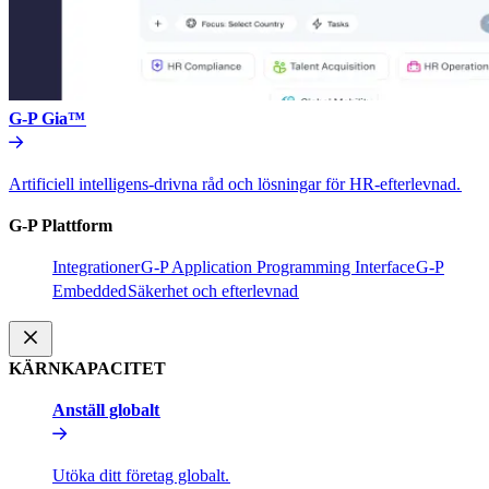
G-P Gia™​​
Artificiell intelligens-drivna råd och lösningar för HR-efterlevnad.​​
G-P Plattform​​
Integrationer​​
G-P Application Programming Interface​​
G-P
Embedded​​
Säkerhet och efterlevnad​​
KÄRNKAPACITET​​
Anställ globalt​​
Utöka ditt företag globalt.​​