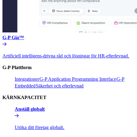
G-P Gia™​​
Artificiell intelligens-drivna råd och lösningar för HR-efterlevnad.​​
G-P Plattform​​
Integrationer​​
G-P Application Programming Interface​​
G-P
Embedded​​
Säkerhet och efterlevnad​​
KÄRNKAPACITET​​
Anställ globalt​​
Utöka ditt företag globalt.​​