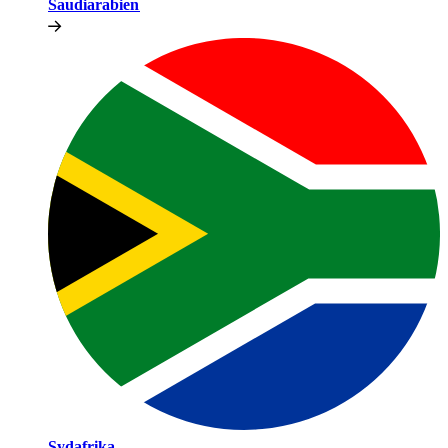
Saudiarabien​​
Sydafrika​​