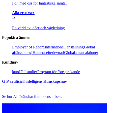
Följ med oss för fantastiska samtal.​​
Alla resurser​​
En värld av idéer och vägledning​​
Populära ämnen​​
Employer of Record​​
internationell anställning​​
Global
affärsstrategi​​
Hantera efterlevnad​​
Globala transaktioner​​
Kundnav​​
kund​​
Fallstudier​​
Program för förespråkande​​
G-P artificiell intelligens Kunskapsnav​​
Se hur AI förändrar framtidens arbete.​​