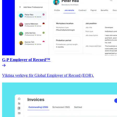
G-P Employer of Record™​​
Viktiga verktyg för Global Employer of Record (EOR).​​