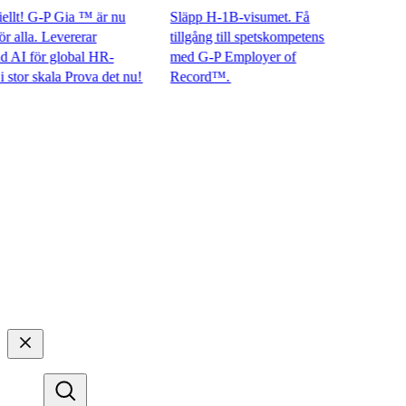
t! G-P Gia ™ är nu
Släpp H-1B-visumet. Få
lla. Levererar
tillgång till spetskompetens
 för global HR-
med G-P Employer of
r skala Prova det nu!​​
Record™.​​