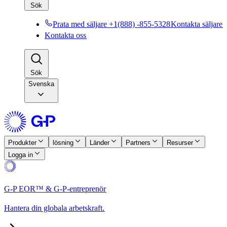
Sök​​
Prata med säljare +1(888) -855-5328​​
Kontakta säljare​​
Kontakta oss​​
Sök​​
Svenska
Produkter​​
lösning​​
Länder​​
Partners​​
Resurser​​
Logga in​​
G-P EOR™ & G-P-entreprenör​​
Hantera din globala arbetskraft.​​