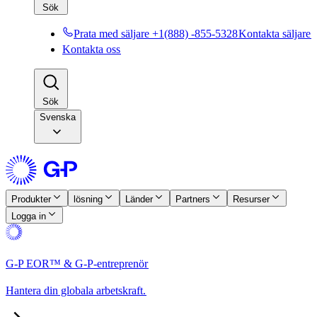
Sök​​
Prata med säljare +1(888) -855-5328​​
Kontakta säljare​​
Kontakta oss​​
Sök​​
Svenska
Produkter​​
lösning​​
Länder​​
Partners​​
Resurser​​
Logga in​​
G-P EOR™ & G-P-entreprenör​​
Hantera din globala arbetskraft.​​