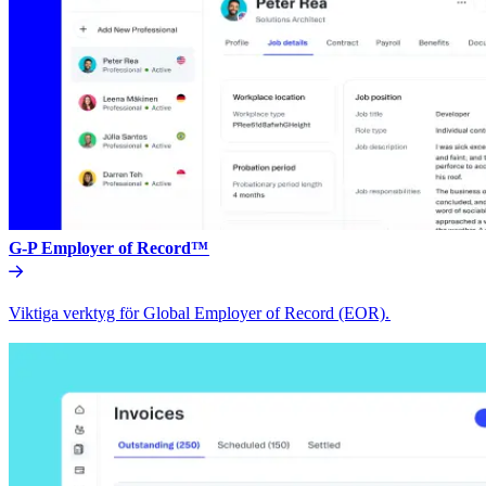
G-P Employer of Record™​​
Viktiga verktyg för Global Employer of Record (EOR).​​