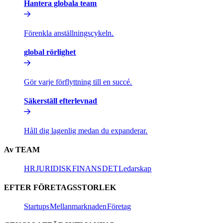
Hantera globala team​​
Förenkla anställningscykeln.​​
global rörlighet​​
Gör varje förflyttning till en succé.​​
Säkerställ efterlevnad​​
Håll dig lagenlig medan du expanderar.​​
Av TEAM​​
HR​​
JURIDISK​​
FINANS​​
DET​​
Ledarskap​​
EFTER FÖRETAGSSTORLEK​​
Startups​​
Mellanmarknaden​​
Företag​​