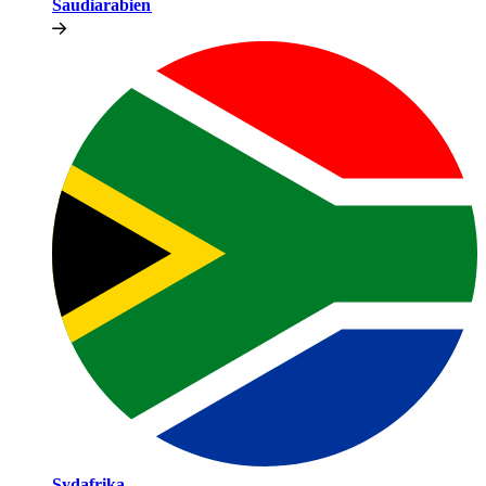
Saudiarabien​​
Sydafrika​​