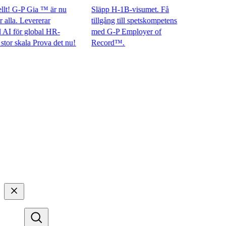
! G-P Gia ™ är nu
Släpp H-1B-visumet. Få
la. Levererar
tillgång till spetskompetens
för global HR-
med G-P Employer of
 skala Prova det nu!​​
Record™.​​