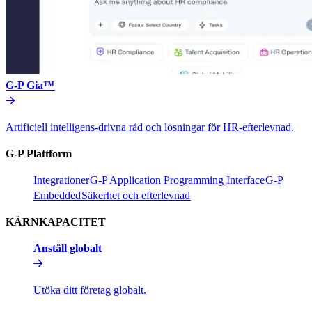
G-P Gia™​​
Artificiell intelligens-drivna råd och lösningar för HR-efterlevnad.​​
G-P Plattform​​
Integrationer​​
G-P Application Programming Interface​​
G-P
Embedded​​
Säkerhet och efterlevnad​​
KÄRNKAPACITET​​
Anställ globalt​​
Utöka ditt företag globalt.​​