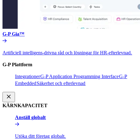
G-P Gia™​​
Artificiell intelligens-drivna råd och lösningar för HR-efterlevnad.​​
G-P Plattform​​
Integrationer​​
G-P Application Programming Interface​​
G-P
Embedded​​
Säkerhet och efterlevnad​​
KÄRNKAPACITET​​
Anställ globalt​​
Utöka ditt företag globalt.​​