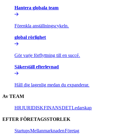
Hantera globala team​​
Förenkla anställningscykeln.​​
global rörlighet​​
Gör varje förflyttning till en succé.​​
Säkerställ efterlevnad​​
Håll dig lagenlig medan du expanderar.​​
Av TEAM​​
HR​​
JURIDISK​​
FINANS​​
DET​​
Ledarskap​​
EFTER FÖRETAGSSTORLEK​​
Startups​​
Mellanmarknaden​​
Företag​​