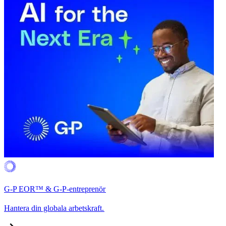
G-P EOR™ & G-P-entreprenör​​
Hantera din globala arbetskraft.​​