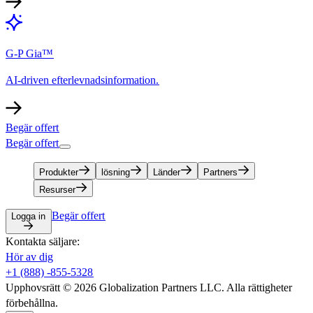
G-P Gia™​​
AI-driven efterlevnadsinformation.​​
Begär offert​​
Begär offert​​
Produkter​​
lösning​​
Länder​​
Partners​​
Resurser​​
Begär offert​​
Logga in​​
Kontakta säljare:​​
Hör av dig​​
+1 (888) -855-5328​​
Upphovsrätt © 2026 Globalization Partners LLC. Alla rättigheter
förbehållna.​​