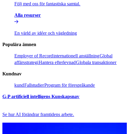
Följ med oss för fantastiska samtal.​​
Alla resurser​​
En värld av idéer och vägledning​​
Populära ämnen​​
Employer of Record​​
internationell anställning​​
Global
affärsstrategi​​
Hantera efterlevnad​​
Globala transaktioner​​
Kundnav​​
kund​​
Fallstudier​​
Program för förespråkande​​
G-P artificiell intelligens Kunskapsnav​​
Se hur AI förändrar framtidens arbete.​​