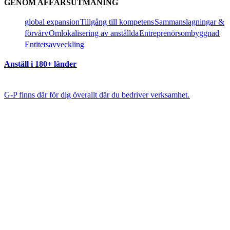
GENOM AFFÄRSUTMANING​​
global expansion​​
Tillgång till kompetens​​
Sammanslagningar &
förvärv​​
Omlokalisering av anställda​​
Entreprenörsombyggnad​​
Entitetsavveckling​​
Anställ i 180+ länder​​
G-P finns där för dig överallt där du bedriver verksamhet.​​