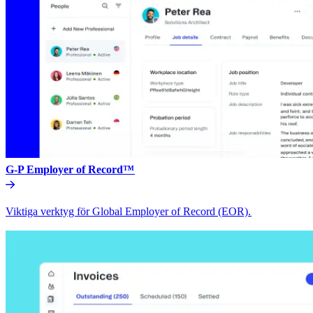
G-P Employer of Record™​​
Viktiga verktyg för Global Employer of Record (EOR).​​