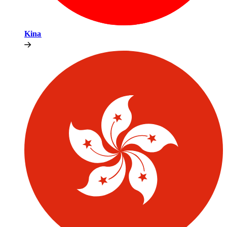
Kina​​