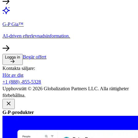
G-P Gia™​​
AI-driven efterlevnadsinformation.​​
Begär offert​​
Logga in​​
Kontakta säljare:​​
Hör av dig​​
+1 (888) -855-5328​​
Upphovsrätt © 2026 Globalization Partners LLC. Alla rättigheter
förbehållna.​​
G-P-produkter​​