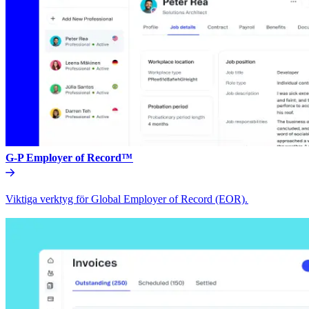
G-P Employer of Record™​​
Viktiga verktyg för Global Employer of Record (EOR).​​