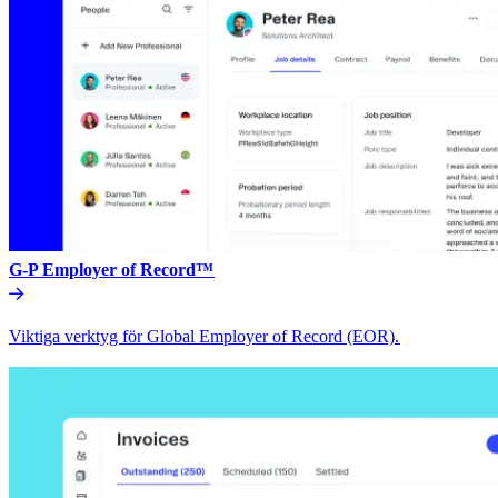
G-P Employer of Record™​​
Viktiga verktyg för Global Employer of Record (EOR).​​