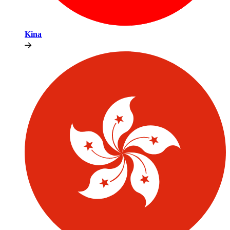
Kina​​