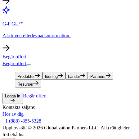
G-P Gia™​​
AI-driven efterlevnadsinformation.​​
Begär offert​​
Begär offert​​
Produkter​​
lösning​​
Länder​​
Partners​​
Resurser​​
Begär offert​​
Logga in​​
Kontakta säljare:​​
Hör av dig​​
+1 (888) -855-5328​​
Upphovsrätt © 2026 Globalization Partners LLC. Alla rättigheter
förbehållna.​​