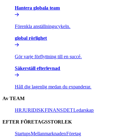
Hantera globala team​​
Förenkla anställningscykeln.​​
global rörlighet​​
Gör varje förflyttning till en succé.​​
Säkerställ efterlevnad​​
Håll dig lagenlig medan du expanderar.​​
Av TEAM​​
HR​​
JURIDISK​​
FINANS​​
DET​​
Ledarskap​​
EFTER FÖRETAGSSTORLEK​​
Startups​​
Mellanmarknaden​​
Företag​​