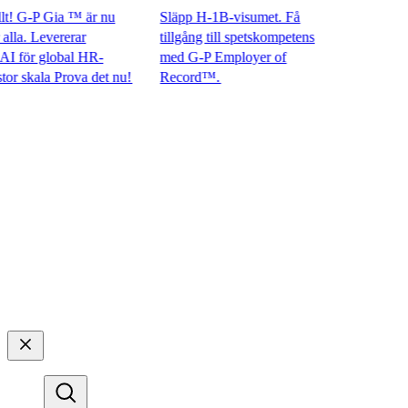
 G-P Gia ™ är nu
Släpp H-1B-visumet. Få
a. Levererar
tillgång till spetskompetens
ör global HR-
med G-P Employer of
kala Prova det nu!​​
Record™.​​