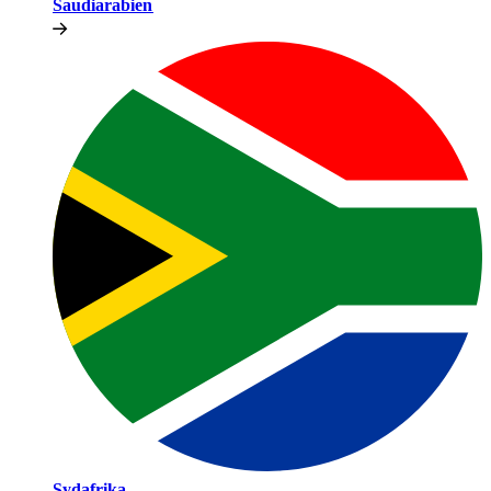
Saudiarabien​​
Sydafrika​​