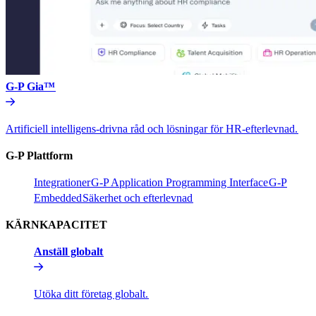
G-P Gia™​​
Artificiell intelligens-drivna råd och lösningar för HR-efterlevnad.​​
G-P Plattform​​
Integrationer​​
G-P Application Programming Interface​​
G-P
Embedded​​
Säkerhet och efterlevnad​​
KÄRNKAPACITET​​
Anställ globalt​​
Utöka ditt företag globalt.​​