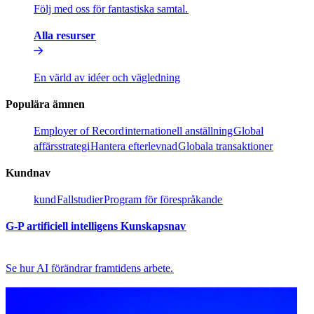
Följ med oss för fantastiska samtal.​​
Alla resurser​​
En värld av idéer och vägledning​​
Populära ämnen​​
Employer of Record​​
internationell anställning​​
Global
affärsstrategi​​
Hantera efterlevnad​​
Globala transaktioner​​
Kundnav​​
kund​​
Fallstudier​​
Program för förespråkande​​
G-P artificiell intelligens Kunskapsnav​​
Se hur AI förändrar framtidens arbete.​​