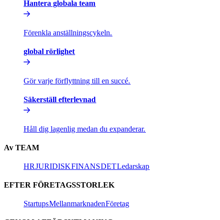
Hantera globala team​​
Förenkla anställningscykeln.​​
global rörlighet​​
Gör varje förflyttning till en succé.​​
Säkerställ efterlevnad​​
Håll dig lagenlig medan du expanderar.​​
Av TEAM​​
HR​​
JURIDISK​​
FINANS​​
DET​​
Ledarskap​​
EFTER FÖRETAGSSTORLEK​​
Startups​​
Mellanmarknaden​​
Företag​​