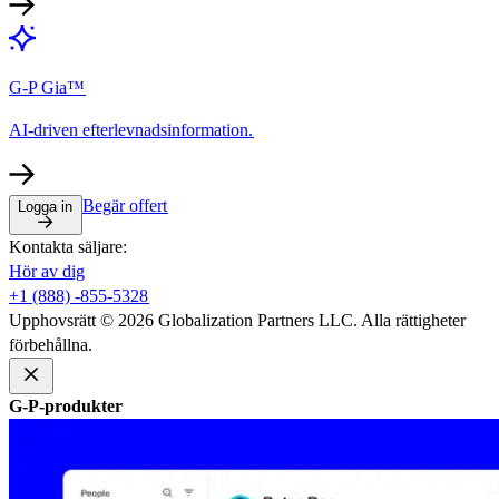
G-P Gia™​​
AI-driven efterlevnadsinformation.​​
Begär offert​​
Logga in​​
Kontakta säljare:​​
Hör av dig​​
+1 (888) -855-5328​​
Upphovsrätt © 2026 Globalization Partners LLC. Alla rättigheter
förbehållna.​​
G-P-produkter​​