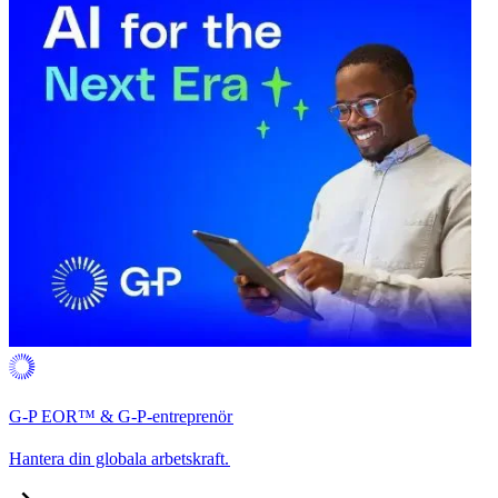
G-P EOR™ & G-P-entreprenör​​
Hantera din globala arbetskraft.​​