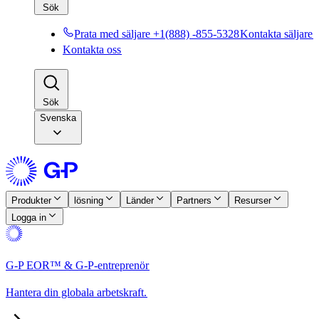
Sök​​
Prata med säljare +1(888) -855-5328​​
Kontakta säljare​​
Kontakta oss​​
Sök​​
Svenska
Produkter​​
lösning​​
Länder​​
Partners​​
Resurser​​
Logga in​​
G-P EOR™ & G-P-entreprenör​​
Hantera din globala arbetskraft.​​