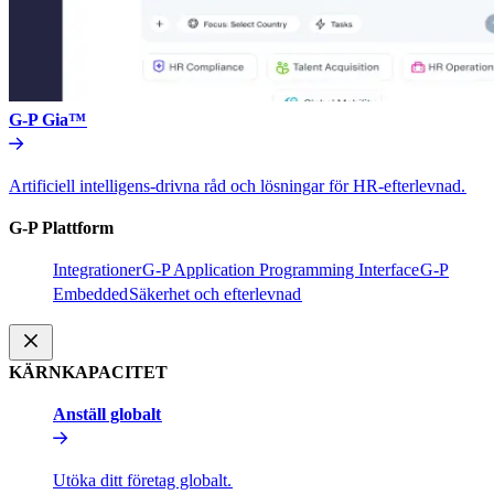
G-P Gia™​​
Artificiell intelligens-drivna råd och lösningar för HR-efterlevnad.​​
G-P Plattform​​
Integrationer​​
G-P Application Programming Interface​​
G-P
Embedded​​
Säkerhet och efterlevnad​​
KÄRNKAPACITET​​
Anställ globalt​​
Utöka ditt företag globalt.​​