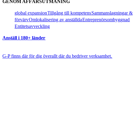
GENOM AFFÄRSUTMANING​​
global expansion​​
Tillgång till kompetens​​
Sammanslagningar &
förvärv​​
Omlokalisering av anställda​​
Entreprenörsombyggnad​​
Entitetsavveckling​​
Anställ i 180+ länder​​
G-P finns där för dig överallt där du bedriver verksamhet.​​